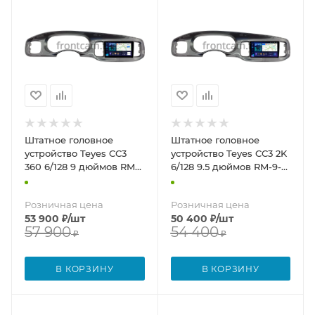
Штатное головное
Штатное головное
устройство Teyes CC3
устройство Teyes CC3 2K
360 6/128 9 дюймов RM-
6/128 9.5 дюймов RM-9-
9-2200 для Dodge
2200 для Dodge Charger
Charger 7 2010-2014
7 2010-2014 (глянцевая,
Розничная цена
Розничная цена
(глянцевая, серая) на
серая) на Android 10
53 900
₽
/шт
50 400
₽
/шт
Android 10 (4G-SIM, DSP,
(4G-SIM, DSP, QLed)
57 900
54 400
QLed)
₽
₽
В КОРЗИНУ
В КОРЗИНУ