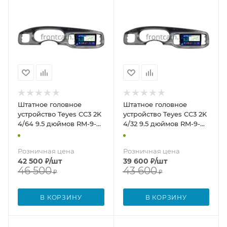
Штатное головное
Штатное головное
устройство Teyes CC3 2K
устройство Teyes CC3 2K
4/64 9.5 дюймов RM-9-
4/32 9.5 дюймов RM-9-
2200 для Dodge Charger
2200 для Dodge Charger
7 2010-2014 (глянцевая,
7 2010-2014 (глянцевая,
Розничная цена
Розничная цена
серая) на Android 10
серая) на Android 10
42 500
₽
/шт
39 600
₽
/шт
(4G-SIM, DSP, QLed)
(4G-SIM, DSP, QLed)
46 500
43 600
₽
₽
В КОРЗИНУ
В КОРЗИНУ