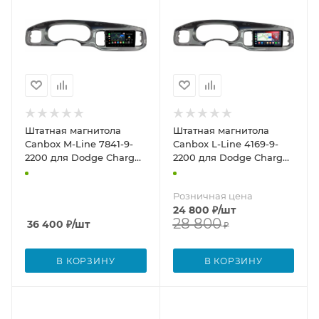
Штатная магнитола
Штатная магнитола
Canbox M-Line 7841-9-
Canbox L-Line 4169-9-
2200 для Dodge Charger
2200 для Dodge Charger
7 2010-2014 (глянцевая,
7 2010-2014 (глянцевая,
серая) на Android 10
серая) на Android 10
Розничная цена
(4G-SIM, 4/64, DSP,
(4G-SIM, 2/32, TS18, DSP,
24 800
₽
/шт
QLed)
QLed)
28 800
36 400
₽
/шт
₽
В КОРЗИНУ
В КОРЗИНУ