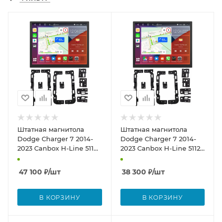
Штатная магнитола
Штатная магнитола
Dodge Charger 7 2014-
Dodge Charger 7 2014-
2023 Canbox H-Line 5114
2023 Canbox H-Line 5112
8.4 дюйма на Android 10
8.4 дюйма на Android 10
(4G-SIM, 8/256, DSP,
(4G-SIM, 4/64, DSP,
47 100
₽
/шт
38 300
₽
/шт
QLed)
QLed)
В КОРЗИНУ
В КОРЗИНУ