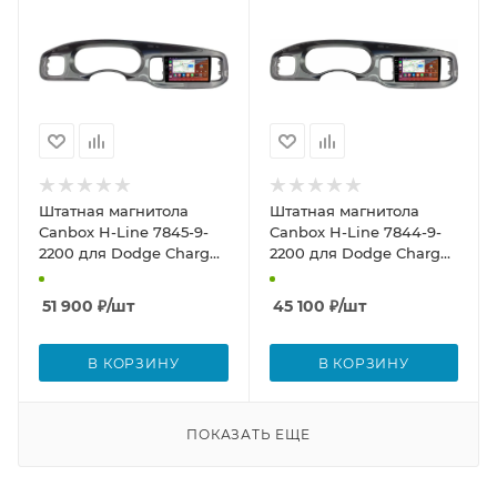
Штатная магнитола
Штатная магнитола
Canbox H-Line 7845-9-
Canbox H-Line 7844-9-
2200 для Dodge Charger
2200 для Dodge Charger
7 2010-2014 (глянцевая,
7 2010-2014 (глянцевая,
серая) на Android 10
серая) на Android 10
51 900
₽
/шт
45 100
₽
/шт
(4G-SIM, 8/256, DSP,
(4G-SIM, 6/128, DSP,
QLed)
QLed)
В КОРЗИНУ
В КОРЗИНУ
ПОКАЗАТЬ ЕЩЕ