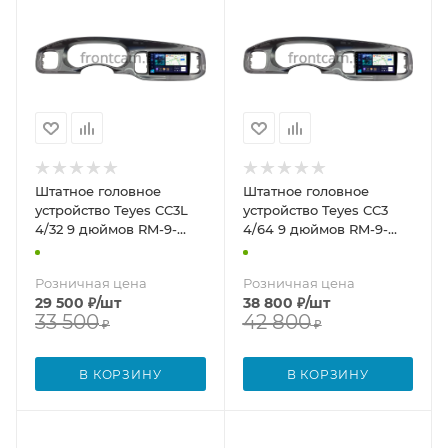
Штатное головное
Штатное головное
устройство Teyes CC3L
устройство Teyes CC3
4/32 9 дюймов RM-9-
4/64 9 дюймов RM-9-
2200 для Dodge Charger
2200 для Dodge Charger
7 2010-2014 (глянцевая,
7 2010-2014 (глянцевая,
Розничная цена
Розничная цена
серая) на Android 10
серая) на Android 10
29 500
₽
/шт
38 800
₽
/шт
(4G-SIM, DSP, IPS)
(4G-SIM, DSP, QLed)
33 500
42 800
₽
₽
В КОРЗИНУ
В КОРЗИНУ