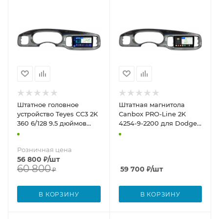
Штатное головное
Штатная магнитола
устройство Teyes CC3 2K
Canbox PRO-Line 2K
360 6/128 9.5 дюймов
4254-9-2200 для Dodge
RM-9-2200 для Dodge
Charger 7 2010-2014
Charger 7 2010-2014
(глянцевая, серая) на
Розничная цена
(глянцевая, серая) на
Android 13 (4G-SIM,
56 800
₽
/шт
Android 10 (4G-SIM, DSP,
12/256, DSP, QLed)
60 800
59 700
₽
/шт
QLed)
₽
В КОРЗИНУ
В КОРЗИНУ