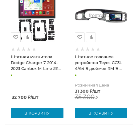
Штатная магнитола
Штатное головное
Dodge Charger 7 2014-
устройство Teyes CC3L
2023 Canbox M-Line 5110
4/64 9 дюймов RM-9-
8.4 дюйма на Android 10
2200 для Dodge Charger
(4G-SIM, 4/64, DSP,
7 2010-2014 (глянцевая,
Розничная цена
QLed)
серая) на Android 10
31 300
₽
/шт
(4G-SIM, DSP, IPS)
35 300
32 700
₽
/шт
₽
В КОРЗИНУ
В КОРЗИНУ