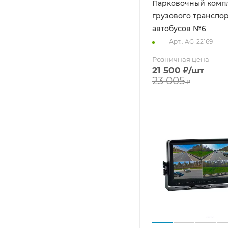
Парковочный компл
грузового транспор
автобусов №6
Арт.: AG-22169
Розничная цена
21 500
₽
/шт
23 005
₽