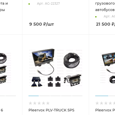
та и
грузового
Арт.: AG-22327
еры
автобусов
Арт.: A
9 500
₽
/шт
21 500
₽
 6
Pleervox PLV-TRUCK 5PS
Pleervox 