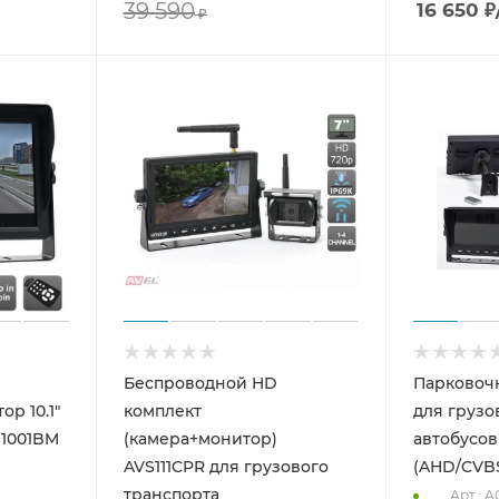
39 590
16 650
₽
₽
Беспроводной HD
Парковоч
р 10.1"
комплект
для грузо
S1001BM
(камера+монитор)
автобусо
AVS111CPR для грузового
(AHD/CVB
транспорта
Арт.: A