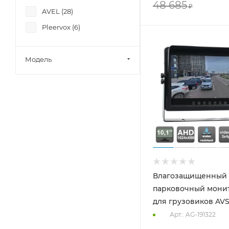
48 685
₽
AVEL (
28
)
Pleervox (
6
)
Модель
Влагозащищенный
парковочный монито
для грузовиков AV
Арт.: AG-191322