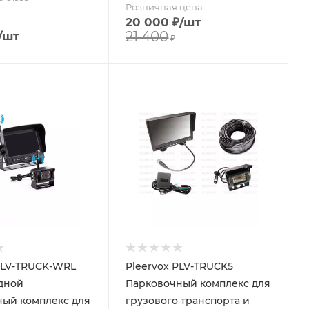
Розничная цена
20 000
₽
/шт
21 400
/шт
₽
PLV-TRUCK-WRL
Pleervox PLV-TRUCK5
дной
Парковочный комплекс для
ный комплекс для
грузового транспорта и