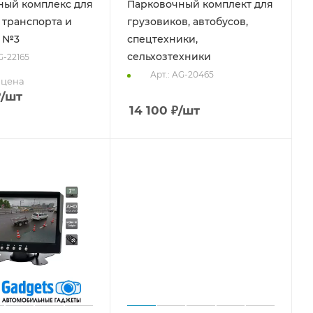
ный комплекс для
Парковочный комплект для
 транспорта и
грузовиков, автобусов,
в №3
спецтехники,
сельхозтехники
G-22165
Арт.: AG-20465
 цена
₽
/шт
14 100
₽
/шт