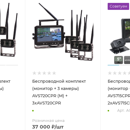
Советуем
плект
Беспроводной комплект
Беспрово
ы)
(монитор + 3 камеры)
(монитор 
AVS720CPR (M) +
AVS715CPR
3xAVS720CPR
2xAVS715
Арт.: A
Розничная цена
37 000
₽
/шт