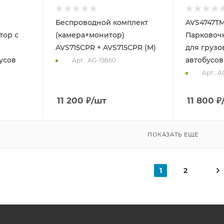
Беспроводной комплект
AVS4747TM
тор с
(камера+монитор)
Парковоч
AVS715CPR + AVS715CPR (M)
для грузо
усов
автобусов
Арт.: AG-19860
Арт.: A
11 200
₽
/шт
11 800
₽
ПОКАЗАТЬ ЕЩЕ
1
2