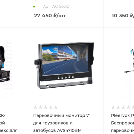
Арт.: AG-56612
27 450
₽
/шт
10 350
₽
CK-
Парковочный монитор 7"
Pleervox 
ой
для грузовиков и
Беспрово
екс для
автобусов AVS4710BM
парковоч