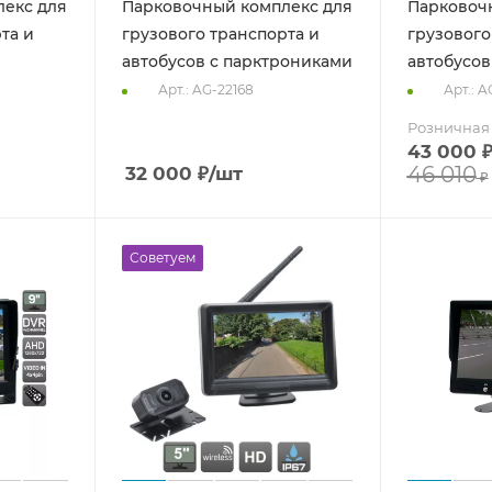
екс для
Парковочный комплекс для
Парковоч
та и
грузового транспорта и
грузового
автобусов с парктрониками
автобусо
Арт.: AG-22168
Арт.: A
Розничная
43 000
46 010
32 000
₽
/шт
₽
Советуем