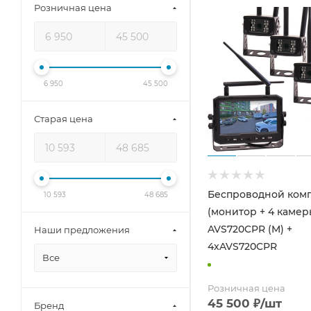
Розничная цена
6 950
45 500
Старая цена
Беспроводной ком
10 593
48 685
(монитор + 4 камер
AVS720CPR (M) +
Наши предложения
4xAVS720CPR
Все
Розничная цена
45 500
₽
/шт
Бренд