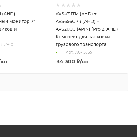
 (AHD)
AVS4711TM (AHD) +
ный монитор 7"
AVS656CPR (AHD) +
виков и
AVS20CC (4PIN) (Pro 2, AHD)
Комплект для парковки
грузового транспорта
G-15920
Арт.: AG-15735
/шт
34 300
₽
/шт