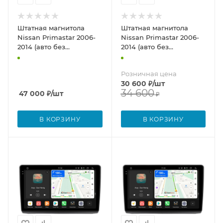
Штатная магнитола
Штатная магнитола
Nissan Primastar 2006-
Nissan Primastar 2006-
2014 (авто без
2014 (авто без
компьютера) Canbox
компьютера) Canbox M-
PRO-Line 2K 4251-10-1423
Line 2K 4178-10-1423 на
Розничная цена
на Android 13 (4G-SIM,
Android 10 (4G-SIM, 4/64,
30 600
₽
/шт
6/128, DSP, QLed)
DSP, QLed)
34 600
47 000
₽
/шт
₽
В КОРЗИНУ
В КОРЗИНУ