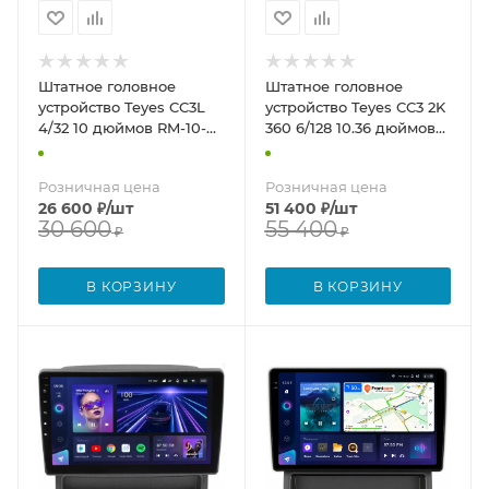
Штатное головное
Штатное головное
устройство Teyes CC3L
устройство Teyes CC3 2K
4/32 10 дюймов RM-10-
360 6/128 10.36 дюймов
1422 для Nissan
RM-10-1422 для Nissan
Primastar 2006-2014 на
Primastar 2006-2014 на
Розничная цена
Розничная цена
Android 10 (4G-SIM, DSP,
Android 10 (4G-SIM, DSP,
26 600
₽
/шт
51 400
₽
/шт
IPS)
QLed)
30 600
55 400
₽
₽
В КОРЗИНУ
В КОРЗИНУ