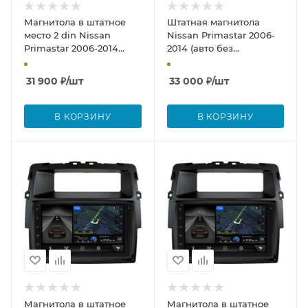
Магнитола в штатное
Штатная магнитола
место 2 din Nissan
Nissan Primastar 2006-
Primastar 2006-2014
2014 (авто без
Canbox H-Line 5512-RP-
компьютера) Canbox H-
11-463-381 на Android 10
Line 7826-10-1423 на
31 900
₽
/шт
33 000
₽
/шт
(4G-SIM, 4/32, DSP, IPS)
Android 10 (4G-SIM, 4/32,
DSP, QLed) С
крутилками
В КОРЗИНУ
В КОРЗИНУ
Магнитола в штатное
Магнитола в штатное