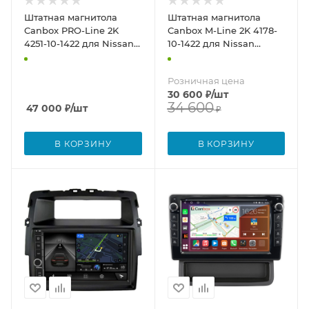
Штатная магнитола
Штатная магнитола
Canbox PRO-Line 2K
Canbox M-Line 2K 4178-
4251-10-1422 для Nissan
10-1422 для Nissan
Primastar 2006-2014 на
Primastar 2006-2014 на
Android 13 (4G-SIM, 6/128,
Android 10 (4G-SIM, 4/64,
Розничная цена
DSP, QLed)
DSP, QLed)
30 600
₽
/шт
34 600
47 000
₽
/шт
₽
В КОРЗИНУ
В КОРЗИНУ