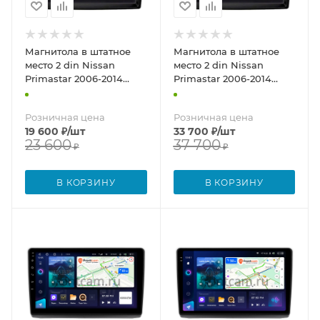
Магнитола в штатное
Магнитола в штатное
место 2 din Nissan
место 2 din Nissan
Primastar 2006-2014
Primastar 2006-2014
Teyes CC3L WIFI 2/32 7
Teyes CC3 4/64 7
дюймов RP-11-463-381 на
дюймов RP-11-463-381 на
Розничная цена
Розничная цена
Android 8.1 (DSP, AHD)
Android 10 (4G-SIM, DSP)
19 600
₽
/шт
33 700
₽
/шт
23 600
37 700
₽
₽
В КОРЗИНУ
В КОРЗИНУ