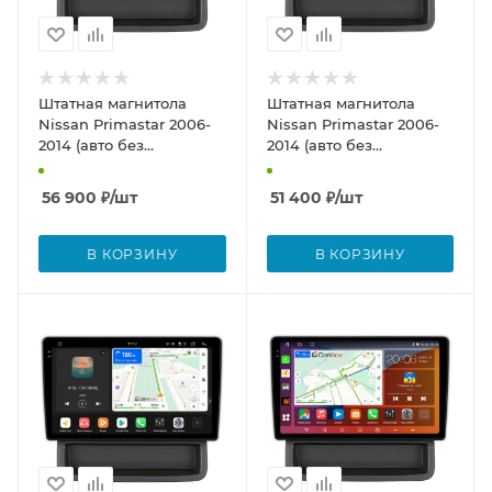
Штатная магнитола
Штатная магнитола
Nissan Primastar 2006-
Nissan Primastar 2006-
2014 (авто без
2014 (авто без
компьютера) Canbox
компьютера) Canbox
PRO-Line 2K 4255-10-1423
PRO-Line 2K 4253-10-1423
56 900
₽
/шт
51 400
₽
/шт
на Android 13 (4G-SIM,
на Android 13 (4G-SIM,
12/256, DSP, QLed)
8/256, DSP, QLed)
В КОРЗИНУ
В КОРЗИНУ