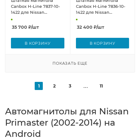
Штатная магнитола
Штатная магнитола
Canbox H-Line 7837-10-
Canbox H-Line 7836-10-
1422 для Nissan
1422 для Nissan
Primastar 2006-2014 на
Primastar 2006-2014 на
Android 10 (4G-SIM, 4/64,
Android 10 (4G-SIM, 4/32,
35 700
₽
/шт
32 400
₽
/шт
DSP, QLed) С
DSP, QLed) С
крутилками
крутилками
В КОРЗИНУ
В КОРЗИНУ
ПОКАЗАТЬ ЕЩЕ
1
2
3
11
Автомагнитолы для Nissan
Primaster (2002-2014) на
Android