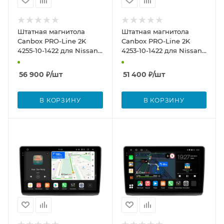
Штатная магнитола
Штатная магнитола
Canbox PRO-Line 2K
Canbox PRO-Line 2K
4255-10-1422 для Nissan
4253-10-1422 для Nissan
Primastar 2006-2014 на
Primastar 2006-2014 на
Android 13 (4G-SIM,
Android 13 (4G-SIM,
56 900
₽
/шт
51 400
₽
/шт
12/256, DSP, QLed)
8/256, DSP, QLed)
В КОРЗИНУ
В КОРЗИНУ