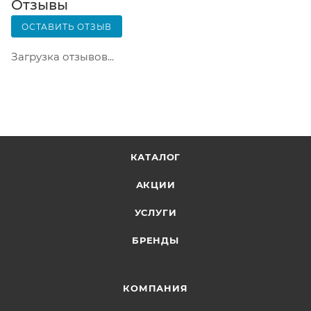
Вскрывать коробку самостоятельно вы можете
Отзывы
только после оплаты заказа. Один заказ может
ОСТАВИТЬ ОТЗЫВ
содержать не больше 10 позиций и его стоимость
не должна превышать 100 000 р.
Загрузка отзывов...
КАТАЛОГ
АКЦИИ
УСЛУГИ
БРЕНДЫ
КОМПАНИЯ