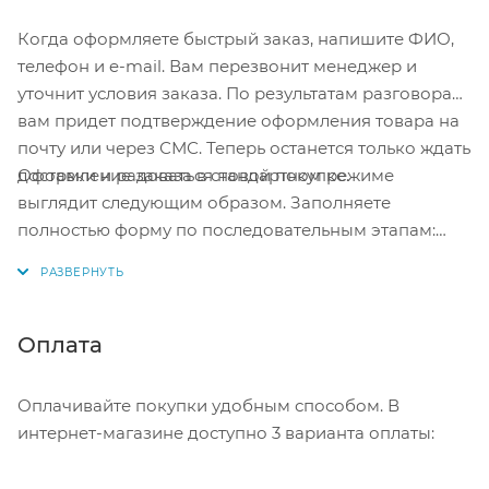
Когда оформляете быстрый заказ, напишите ФИО,
телефон и e-mail. Вам перезвонит менеджер и
уточнит условия заказа. По результатам разговора
вам придет подтверждение оформления товара на
почту или через СМС. Теперь останется только ждать
Оформление заказа в стандартном режиме
доставки и радоваться новой покупке.
выглядит следующим образом. Заполняете
полностью форму по последовательным этапам:
адрес, способ доставки, оплаты, данные о себе.
Советуем в комментарии к заказу написать
информацию, которая поможет курьеру вас найти.
Нажмите кнопку «Оформить заказ».
Оплата
Оплачивайте покупки удобным способом. В
интернет-магазине доступно 3 варианта оплаты: