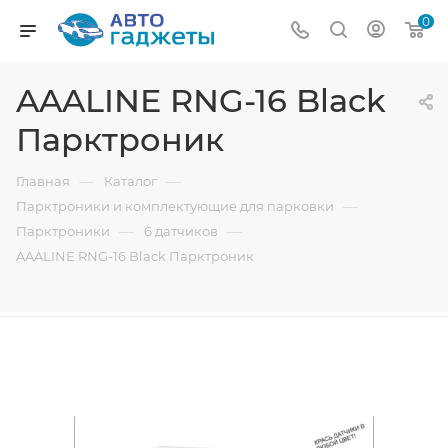
0
AAALINE RNG-16 Black
Парктроник
—
—
Главная
Каталог
—
Парктроники и комплектующие для парковки
—
—
Парктроники
6 датчиков
AAALINE RNG-16 Black Парктроник