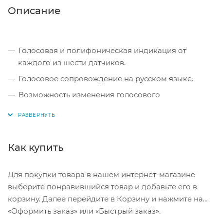
Описание
Голосовая и полифоническая индикация от
каждого из шести датчиков.
Голосовое сопровождение на русском языке.
Возможность изменения голосового
сопровождения на звуковое.
При движении назад дополнительно работают
Боковые задние датчики
.
Как купить
Автоматическая настройка на выступающие
элементы а/м (фаркоп, кенгурин и т.п.).
Для покупки товара в нашем интернет-магазине
Настройка регулировки чувствительности
выберите понравившийся товар и добавьте его в
датчиков (в блоке управления)
корзину. Далее перейдите в Корзину и нажмите на
«Оформить заказ» или «Быстрый заказ».