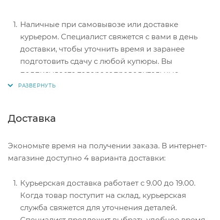
Наличные при самовывозе или доставке
курьером. Специалист свяжется с вами в день
доставки, чтобы уточнить время и заранее
подготовить сдачу с любой купюры. Вы
подписываете товаросопроводительные
документы, вносите денежные средства,
получаете товар и чек.
Безналичный расчет при самовывозе или
Доставка
оформлении в интернет-магазине: карты Visa и
MasterCard. Чтобы оплатить покупку, система
Экономьте время на получении заказа. В интернет-
перенаправит вас на сервер системы ASSIST.
магазине доступно 4 варианта доставки:
Здесь нужно ввести номер карты, срок действия
и имя держателя.
Курьерская доставка работает с 9.00 до 19.00.
Электронные системы при онлайн-заказе:
Когда товар поступит на склад, курьерская
PayPal, WebMoney и Яндекс.Деньги. Для
служба свяжется для уточнения деталей.
совершения покупки система перенаправит вас
Специалист предложит выбрать удобное время