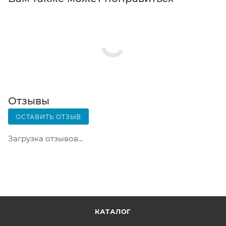
телефон или e-mail придет уникальный код.
Заказ нужно оплатить в терминале постамата.
Срок хранения — 3 дня.
Почтовая доставка через почту России. Когда
заказ придет в отделение, на ваш адрес придет
извещение о посылке. Перед оплатой вы можете
оценить состояние коробки: вес, целостность.
Вскрывать коробку самостоятельно вы можете
Отзывы
только после оплаты заказа. Один заказ может
ОСТАВИТЬ ОТЗЫВ
содержать не больше 10 позиций и его стоимость
не должна превышать 100 000 р.
Загрузка отзывов...
КАТАЛОГ