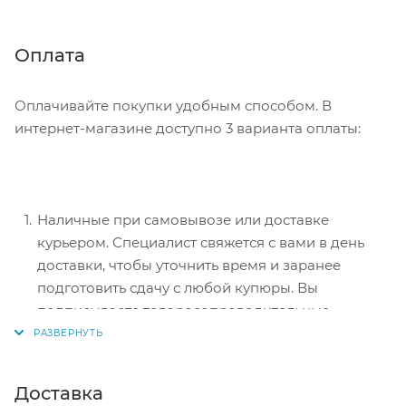
Советуем в комментарии к заказу написать
информацию, которая поможет курьеру вас найти.
Нажмите кнопку «Оформить заказ».
Оплата
Оплачивайте покупки удобным способом. В
интернет-магазине доступно 3 варианта оплаты:
Наличные при самовывозе или доставке
курьером. Специалист свяжется с вами в день
доставки, чтобы уточнить время и заранее
подготовить сдачу с любой купюры. Вы
подписываете товаросопроводительные
документы, вносите денежные средства,
получаете товар и чек.
Безналичный расчет при самовывозе или
Доставка