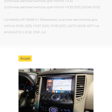
—
Штатные автомагнитолы для Infiniti FX35
Штатные автомагнитолы для Infiniti FX35 (S51) (2008-2013)
—
CarMedia KP-9828-5-I (бежевая) штатная магнитола для
Infiniti FX50 (S51), FX37 (S51), FX35 (S51), QX70 2008-2017 на
Android 10 c 2GB, DSP, 4G
Акция