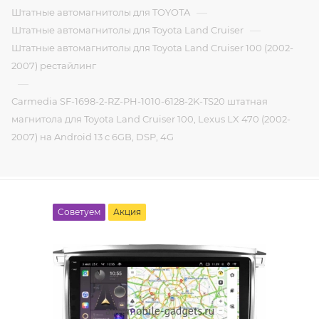
—
Штатные автомагнитолы для TOYOTA
—
Штатные автомагнитолы для Toyota Land Cruiser
Штатные автомагнитолы для Toyota Land Cruiser 100 (2002-
2007) рестайлинг
—
Carmedia SF-1698-2-RZ-PH-1010-6128-2K-TS20 штатная
магнитола для Toyota Land Cruiser 100, Lexus LX 470 (2002-
2007) на Android 13 c 6GB, DSP, 4G
Советуем
Акция