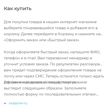
Как купить
Для покупки товара в нашем интернет-магазине
выберите понравившийся товар и добавьте его в
корзину. Далее перейдите в Корзину и нажмите на
«Оформить заказ» или «Быстрый заказ».
Когда оформляете быстрый заказ, напишите ФИО,
телефон и e-mail. Вам перезвонит менеджер и
уточнит условия заказа. По результатам разговора
вам придет подтверждение оформления товара на
почту или через СМС. Теперь останется только ждать
Оформление заказа в стандартном режиме
доставки и радоваться новой покупке.
выглядит следующим образом. Заполняете
полностью форму по последовательным этапам:
адрес, способ доставки, оплаты, данные о себе.
Советуем в комментарии к заказу написать