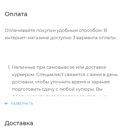
информацию, которая поможет курьеру вас найти.
Нажмите кнопку «Оформить заказ».
Оплата
Оплачивайте покупки удобным способом. В
интернет-магазине доступно 3 варианта оплаты:
Наличные при самовывозе или доставке
курьером. Специалист свяжется с вами в день
доставки, чтобы уточнить время и заранее
подготовить сдачу с любой купюры. Вы
подписываете товаросопроводительные
документы, вносите денежные средства,
получаете товар и чек.
Безналичный расчет при самовывозе или
Доставка
оформлении в интернет-магазине: карты Visa и