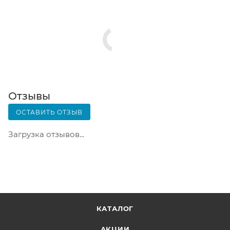
Заказ нужно оплатить в терминале постамата.
Срок хранения — 3 дня.
Почтовая доставка через почту России. Когда
заказ придет в отделение, на ваш адрес придет
извещение о посылке. Перед оплатой вы можете
оценить состояние коробки: вес, целостность.
Вскрывать коробку самостоятельно вы можете
Отзывы
только после оплаты заказа. Один заказ может
ОСТАВИТЬ ОТЗЫВ
содержать не больше 10 позиций и его стоимость
не должна превышать 100 000 р.
Загрузка отзывов...
КАТАЛОГ
АКЦИИ