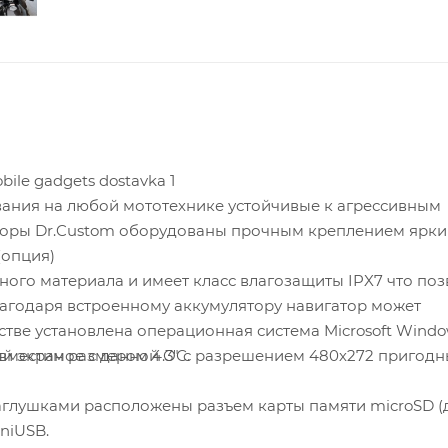
ототехнике устойчивые к агрессивным
ры Dr.Custom оборудованы прочным креплением ярким
 Navitel iGo и т.д.(опция)
ериала и имеет класс влагозащиты IPX7 что позволяет
лагодаря встроенному аккумулятору навигатор может
стве установлена операционная система Microsoft Windo
 размером 4.3" с разрешением 480х272 пригодный для
я поддерживает любое навигационное ПО совместимое с данной ОС.
аглушками расположены разъем карты памяти microSD (д
niUSB.