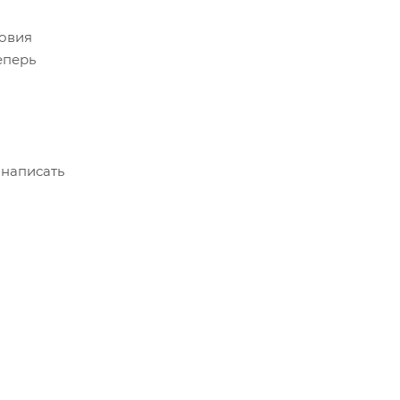
ловия
еперь
 написать