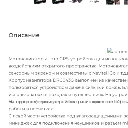
Описание
Мотонавигаторы - это GPS-устройства для использования на любой м
воздействиям открытого пространства. Мотонавигато
сенсорным экраном и совместимы с
Корпус навигатора DRC043G выполнен из качественного мат
пользоваться устройством даже в сильный дождь. Б
использоваться в походах и путешествиях. На устрой
На передней части устройства расположен сенсорный экран
котора
работы в перчатках.
С левой части устройства под влагозащищенными з
миниджек для подключения наушников и разъем mi