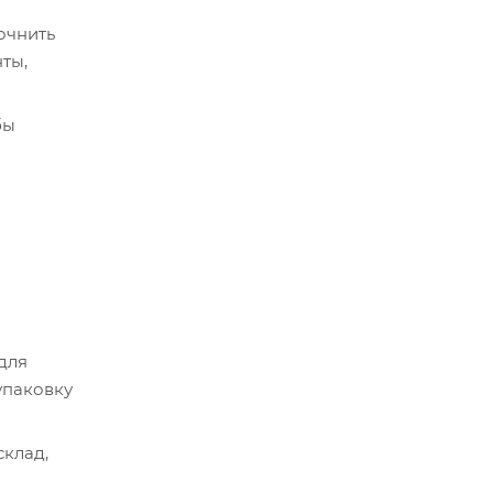
очнить
ты,
бы
срок
истема
 для
упаковку
склад,
ер.