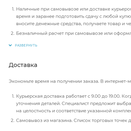
Наличные при самовывозе или доставке курьером.
время и заранее подготовить сдачу с любой ку
вносите денежные средства, получаете товар и че
Безналичный расчет при самовывозе или оформле
оплатить покупку, система перенаправит вас на с
действия и имя держателя.
Электронные системы при онлайн-заказе: PayPal
Доставка
перенаправит вас на страницу платежного серви
Экономьте время на получении заказа. В интернет-м
Курьерская доставка работает с 9.00 до 19.00. Ко
уточнения деталей. Специалист предложит выбра
на целостность и соответствие указанной компле
Самовывоз из магазина. Список торговых точек дл
вам придет уведомление. Для получения заказа о