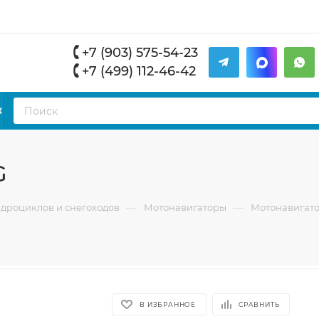
+7 (903) 575-54-23
+7 (499) 112-46-42
К
G
—
—
адроциклов и снегоходов
Мотонавигаторы
Мотонавигат
В ИЗБРАННОЕ
СРАВНИТЬ