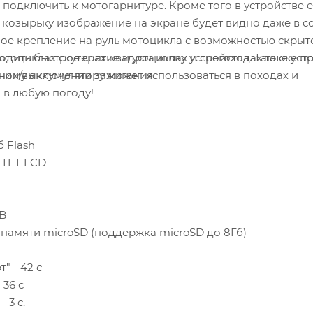
ь к мотогарнитуре. Кроме того в устройстве есть
козырьку изображение на экране будет видно даже в 
ьное крепление на руль мотоцикла с возможностью скрыт
ить быстрое снятие и установку устройства. Также уст
дах также подходит
ении/выключении зажигания.
нному аккумулятору может использоваться в походах и
ой в любом месте и в любую погоду!
DDRII 4Гб Flash
 TFT LCD
USB
 памяти microSD (поддержка microSD до 8Гб)
" - 42 с
 36 с
 3 с.