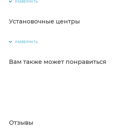
Постамат. Когда заказ поступит на точку, на ваш
в терминале постамата. Срок хранения — 3 дня.
Установочные центры
Почтовая доставка через почту России. Когда за
посылке. Перед оплатой вы можете оценить состо
самостоятельно вы можете только после оплаты з
стоимость не должна превышать 100 000 р.
Вам также может понравиться
Отзывы