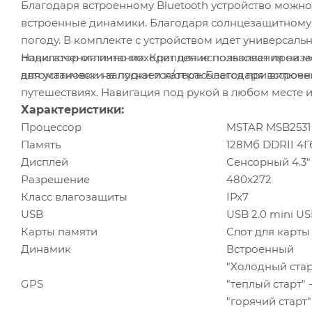
Благодаря встроенному Bluetooth устройство можно подключит
встроенные динамики. Благодаря солнцезащитному 
погоду. В комплекте с устройством идет универсал
подключения питания. Крепление позволяет производ
Навигатор отлично походит для использования на мотоциклах скутерах квадроциклах и снегохо
автоматически запускается/отключается при включ
для установки на лодки и катера. Благодаря встрое
путешествиях. Навигация под рук
Характеристики:
Процессор
MSTAR MSB2531
Память
128Мб 
Дисплей
Сенсорный 4.3"
Разрешение
480x272
Класс влагозащиты
IPx7
USB
USB 2.0 mini 
Карты памяти
Слот для карты
Динамик
Встроенный
"Холодный старт
GPS
"теплый старт" -
"горячий старт" -