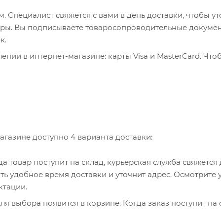
 Специалист свяжется с вами в день доставки, чтобы ут
пюры. Вы подписываете товаросопроводительные докумен
к.
нии в интернет-магазине: карты Visa и MasterCard. Что
ервер системы ASSIST. Здесь нужно ввести номер карты, 
, WebMoney и Яндекс.Деньги. Для совершения покупки с
са. Здесь необходимо заполнить форму по инструкции.
агазине доступно 4 варианта доставки:
гда товар поступит на склад, курьерская служба свяжется
ть удобное время доставки и уточнит адрес. Осмотрите 
ктации.
я выбора появится в корзине. Когда заказ поступит на 
братитесь к сотруднику в кассовой зоне и назовите ном