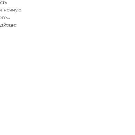
солнечную
ого
ройство