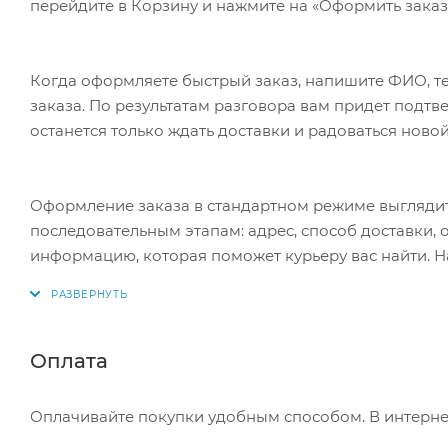
перейдите в Корзину и нажмите на «Оформить заказ»
удовлетворит любого клиента. Ну и, конечно, цена. 
◦ 4 нагревательных элемента 470 * 250 мм (размер а
Когда оформляете быстрый заказ, напишите ФИО, те
◦ 1 кнопка с двумя клавишами управления режимом
заказа. По результатам разговора вам придет подт
◦ Комплект проводов с предохранителем 10А
останется только ждать доставки и радоваться новой
◦ Металлические скобы для крепления оригинального
повредились старые скобы.
◦ Рабочее напряжение 13,8 В
Оформление заказа в стандартном режиме выгляди
◦ Потребляемая мощность 60 W
последовательным этапам: адрес, способ доставки, 
◦ Температура нагрева 37 - 65 °С
информацию, которая поможет курьеру вас найти. Н
◦ Пористая ткань пропускающая воздух
◦ Нагревательный элемент - прочная, пожаробезопас
Оплата
Оплачивайте покупки удобным способом. В интернет