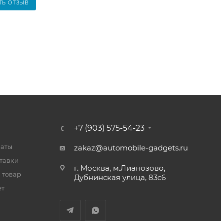
ТЬ ОТЗЫВ
+7 (903) 575-54-23
латы
zakaz@automobile-gadgets.ru
тавки
г. Москва, м.Лианозово,
 товар
Дубнинская улица, 83с6
ет