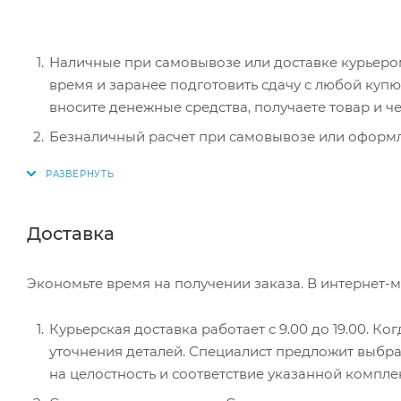
Наличные при самовывозе или доставке курьером.
время и заранее подготовить сдачу с любой ку
вносите денежные средства, получаете товар и че
Безналичный расчет при самовывозе или оформле
оплатить покупку, система перенаправит вас на с
действия и имя держателя.
Электронные системы при онлайн-заказе: PayPal
Доставка
перенаправит вас на страницу платежного серви
Экономьте время на получении заказа. В интернет-м
Курьерская доставка работает с 9.00 до 19.00. Ко
уточнения деталей. Специалист предложит выбра
на целостность и соответствие указанной компле