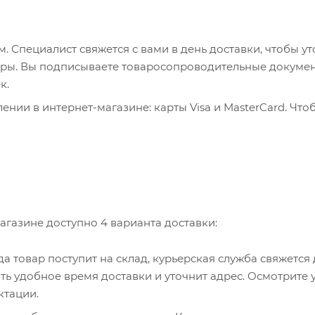
 Специалист свяжется с вами в день доставки, чтобы ут
пюры. Вы подписываете товаросопроводительные докумен
к.
нии в интернет-магазине: карты Visa и MasterCard. Что
ервер системы ASSIST. Здесь нужно ввести номер карты, 
, WebMoney и Яндекс.Деньги. Для совершения покупки с
са. Здесь необходимо заполнить форму по инструкции.
агазине доступно 4 варианта доставки:
гда товар поступит на склад, курьерская служба свяжется
ть удобное время доставки и уточнит адрес. Осмотрите 
ктации.