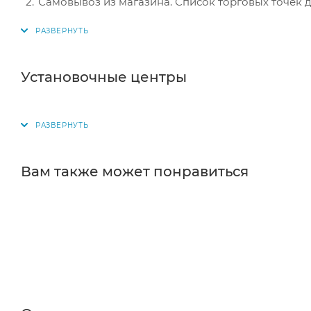
Самовывоз из магазина. Список торговых точек дл
вам придет уведомление. Для получения заказа о
Постамат. Когда заказ поступит на точку, на ваш
в терминале постамата. Срок хранения — 3 дня.
Установочные центры
Почтовая доставка через почту России. Когда за
посылке. Перед оплатой вы можете оценить состо
самостоятельно вы можете только после оплаты з
стоимость не должна превышать 100 000 р.
Вам также может понравиться