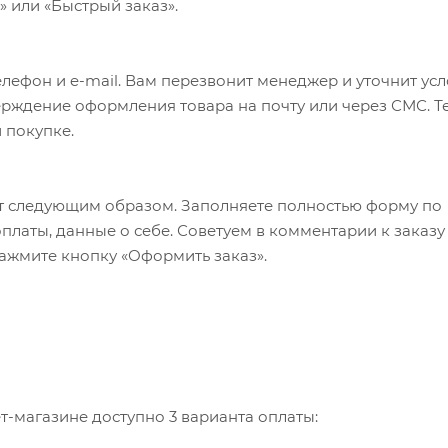
 или «Быстрый заказ».
Не будем забывать и про это преимущество.
ктивной зоны 400 * 240 мм)
лефон и e-mail. Вам перезвонит менеджер и уточнит ус
 работы
верждение оформления товара на почту или через СМС. Т
 покупке.
 чехла сидения (на тот случай, если при демонтаже чех
т следующим образом. Заполняете полностью форму по
оплаты, данные о себе. Советуем в комментарии к заказу
ажмите кнопку «Оформить заказ».
ная нить.
-магазине доступно 3 варианта оплаты: