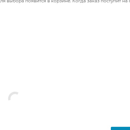
я выбора появится в корзине. Когда заказ поступит на 
братитесь к сотруднику в кассовой зоне и назовите ном
 телефон или e-mail придет уникальный код. Заказ нужно 
каз придет в отделение, на ваш адрес придет извещение 
яние коробки: вес, целостность. Вскрывать коробку
аказа. Один заказ может содержать не больше 10 позици