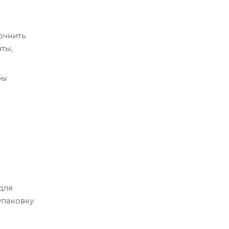
очнить
ты,
бы
срок
истема
 для
упаковку