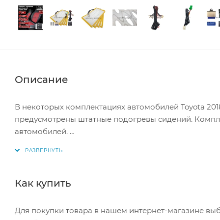
Описание
В некоторых комплектациях автомобилей Toyota 2018 г
предусмотрены штатные подогревы сидений. Комплек
автомобилей.
Кнопка имеет размеры стандартной заглушки Toyot
Кнопка включения сделана таким образом, что зани
водительского и пассажирского кресла раздельно.
Как купить
Наша компания предлагает подогревы сидений Ksize
рекомендовать их для вас и ваших клиентов. Мягко
Для покупки товара в нашем интернет-магазине выб
сидений. При производстве используются самые к