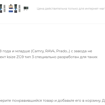
Цена действительна только для интернет-маг
ода и младше (Camry, RAV4, Prado...) с завода не
т ksize ZG9 тип 3 специально разработан для таких
a находящейся между рулевой колонкой и водительской
мает всего одно место, но способна управлять подогре
 на российском рынке с 2011 года. Мы можем с уверенн
е полотно совершенно незаметно даже под тонкой обив
ерите понравившийся товар и добавьте его в корзину. 
ачественные комплектующие. Широкий выбор моделей