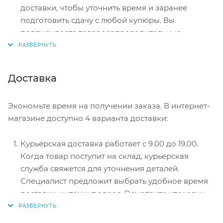
доставки, чтобы уточнить время и заранее
подготовить сдачу с любой купюры. Вы
подписываете товаросопроводительные
документы, вносите денежные средства,
получаете товар и чек.
Безналичный расчет при самовывозе или
Доставка
оформлении в интернет-магазине: карты Visa и
MasterCard. Чтобы оплатить покупку, система
Экономьте время на получении заказа. В интернет-
перенаправит вас на сервер системы ASSIST.
магазине доступно 4 варианта доставки:
Здесь нужно ввести номер карты, срок действия
и имя держателя.
Курьерская доставка работает с 9.00 до 19.00.
Электронные системы при онлайн-заказе:
Когда товар поступит на склад, курьерская
PayPal, WebMoney и Яндекс.Деньги. Для
служба свяжется для уточнения деталей.
совершения покупки система перенаправит вас
Специалист предложит выбрать удобное время
на страницу платежного сервиса. Здесь
доставки и уточнит адрес. Осмотрите упаковку
необходимо заполнить форму по инструкции.
на целостность и соответствие указанной
комплектации.