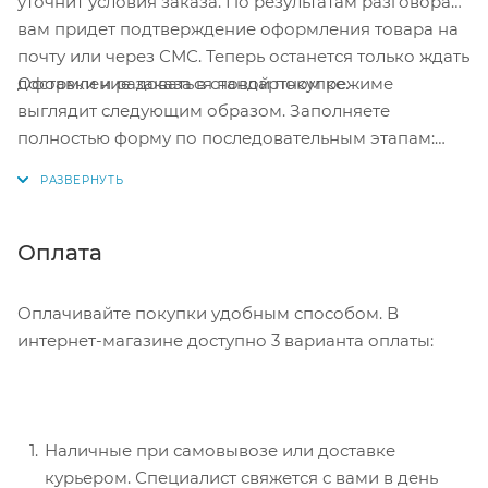
уточнит условия заказа. По результатам разговора
вам придет подтверждение оформления товара на
почту или через СМС. Теперь останется только ждать
Оформление заказа в стандартном режиме
доставки и радоваться новой покупке.
выглядит следующим образом. Заполняете
полностью форму по последовательным этапам:
адрес, способ доставки, оплаты, данные о себе.
Советуем в комментарии к заказу написать
информацию, которая поможет курьеру вас найти.
Нажмите кнопку «Оформить заказ».
Оплата
Оплачивайте покупки удобным способом. В
интернет-магазине доступно 3 варианта оплаты:
Наличные при самовывозе или доставке
курьером. Специалист свяжется с вами в день