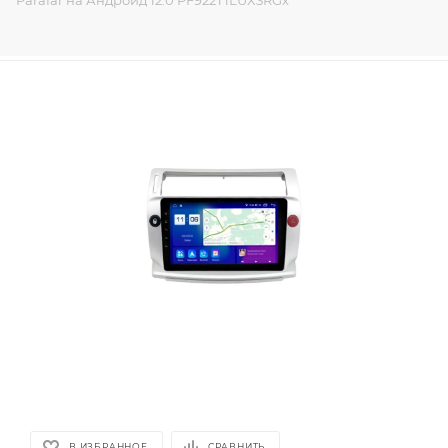
Parafar на Андроид 12.0 PF922T1LUX3RGx
В ИЗБРАННОЕ
СРАВНИТЬ