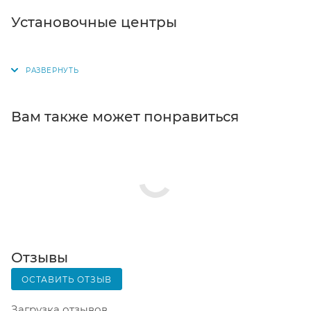
Самовывоз из магазина. Список торговых точек
Установочные центры
для выбора появится в корзине. Когда заказ
поступит на склад, вам придет уведомление. Для
получения заказа обратитесь к сотруднику в
кассовой зоне и назовите номер.
Постамат. Когда заказ поступит на точку, на ваш
Вам также может понравиться
телефон или e-mail придет уникальный код.
Заказ нужно оплатить в терминале постамата.
Срок хранения — 3 дня.
Почтовая доставка через почту России. Когда
заказ придет в отделение, на ваш адрес придет
извещение о посылке. Перед оплатой вы можете
оценить состояние коробки: вес, целостность.
Вскрывать коробку самостоятельно вы можете
Отзывы
только после оплаты заказа. Один заказ может
ОСТАВИТЬ ОТЗЫВ
содержать не больше 10 позиций и его стоимость
не должна превышать 100 000 р.
Загрузка отзывов...