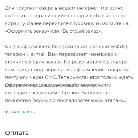
Для покупки товара в нашем интернет-магазине
выберите понравившийся товар и добавьте его в
корзину. Далее перейдите в Корзину и нажмите на
«Оформить заказ» или «Быстрый заказ».
Когда оформляете быстрый заказ, напишите ФИО,
телефон и e-mail. Вам перезвонит менеджер и
уточнит условия заказа. По результатам разговора
вам придет подтверждение оформления товара на
почту или через СМС. Теперь останется только ждать
Оформление заказа в стандартном режиме
доставки и радоваться новой покупке.
выглядит следующим образом. Заполняете
полностью форму по последовательным этапам:
адрес, способ доставки, оплаты, данные о себе.
Советуем в комментарии к заказу написать
информацию, которая поможет курьеру вас найти.
Нажмите кнопку «Оформить заказ».
Оплата