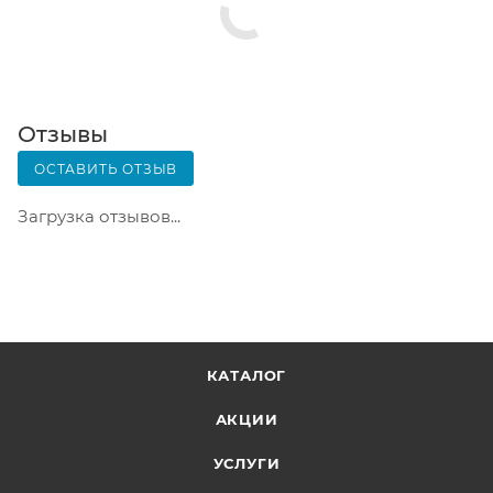
Почтовая доставка через почту России. Когда
заказ придет в отделение, на ваш адрес придет
извещение о посылке. Перед оплатой вы можете
оценить состояние коробки: вес, целостность.
Вскрывать коробку самостоятельно вы можете
Отзывы
только после оплаты заказа. Один заказ может
ОСТАВИТЬ ОТЗЫВ
содержать не больше 10 позиций и его стоимость
не должна превышать 100 000 р.
Загрузка отзывов...
КАТАЛОГ
АКЦИИ
УСЛУГИ