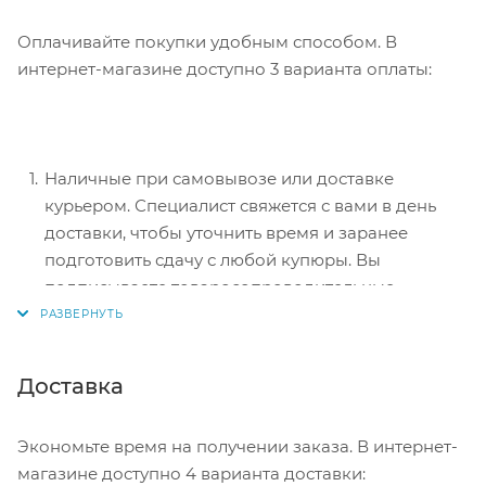
Оплачивайте покупки удобным способом. В
интернет-магазине доступно 3 варианта оплаты:
Наличные при самовывозе или доставке
курьером. Специалист свяжется с вами в день
доставки, чтобы уточнить время и заранее
подготовить сдачу с любой купюры. Вы
подписываете товаросопроводительные
документы, вносите денежные средства,
получаете товар и чек.
Безналичный расчет при самовывозе или
Доставка
оформлении в интернет-магазине: карты Visa и
MasterCard. Чтобы оплатить покупку, система
Экономьте время на получении заказа. В интернет-
перенаправит вас на сервер системы ASSIST.
магазине доступно 4 варианта доставки:
Здесь нужно ввести номер карты, срок действия