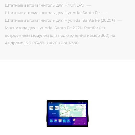
—
Штатные автомагнитолы для HYUNDAI
—
Штатные автомагнитолы для Hyundai Santa Fe
—
Штатные автомагнитолы для Hyundai Santa Fe (2020+)
Магнитола для Hyundai Santa Fe 2021+ Parafar (cо
встроенным модулем для подключения камер 360) на
Андроид 13.0 PF459LUX211u2kAIR360