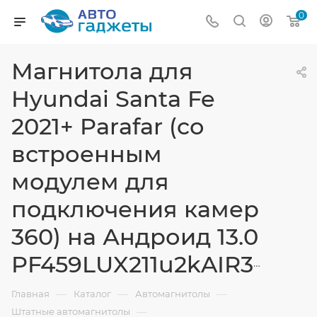
0
Магнитола для
Hyundai Santa Fe
2021+ Parafar (cо
встроенным
модулем для
подключения камер
360) на Андроид 13.0
PF459LUX211u2kAIR360
—
—
—
Главная
Каталог
Автомагнитолы
—
Штатные автомагнитолы