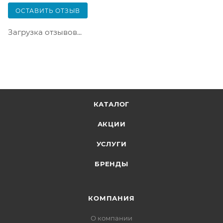
только после оплаты заказа. Один заказ может
ОСТАВИТЬ ОТЗЫВ
содержать не больше 10 позиций и его стоимость
не должна превышать 100 000 р.
Загрузка отзывов...
КАТАЛОГ
АКЦИИ
УСЛУГИ
БРЕНДЫ
КОМПАНИЯ
О компании