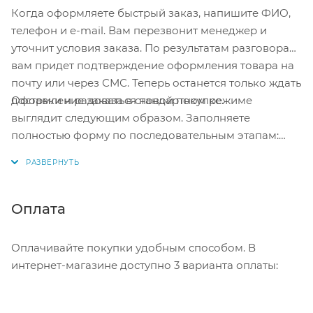
Когда оформляете быстрый заказ, напишите ФИО,
телефон и e-mail. Вам перезвонит менеджер и
уточнит условия заказа. По результатам разговора
вам придет подтверждение оформления товара на
почту или через СМС. Теперь останется только ждать
Оформление заказа в стандартном режиме
доставки и радоваться новой покупке.
выглядит следующим образом. Заполняете
полностью форму по последовательным этапам:
адрес, способ доставки, оплаты, данные о себе.
Советуем в комментарии к заказу написать
информацию, которая поможет курьеру вас найти.
Нажмите кнопку «Оформить заказ».
Оплата
Оплачивайте покупки удобным способом. В
интернет-магазине доступно 3 варианта оплаты: