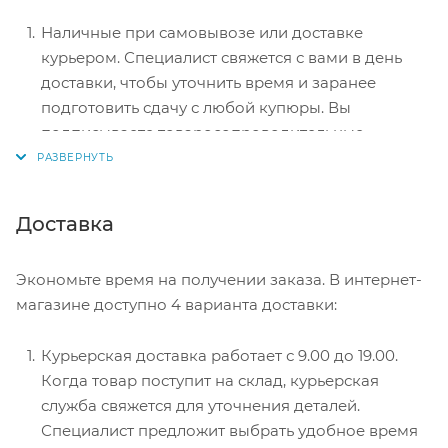
Наличные при самовывозе или доставке
курьером. Специалист свяжется с вами в день
доставки, чтобы уточнить время и заранее
подготовить сдачу с любой купюры. Вы
подписываете товаросопроводительные
документы, вносите денежные средства,
получаете товар и чек.
Безналичный расчет при самовывозе или
Доставка
оформлении в интернет-магазине: карты Visa и
MasterCard. Чтобы оплатить покупку, система
Экономьте время на получении заказа. В интернет-
перенаправит вас на сервер системы ASSIST.
магазине доступно 4 варианта доставки:
Здесь нужно ввести номер карты, срок действия
и имя держателя.
Курьерская доставка работает с 9.00 до 19.00.
Электронные системы при онлайн-заказе:
Когда товар поступит на склад, курьерская
PayPal, WebMoney и Яндекс.Деньги. Для
служба свяжется для уточнения деталей.
совершения покупки система перенаправит вас
Специалист предложит выбрать удобное время