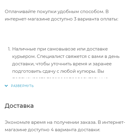
Оплачивайте покупки удобным способом. В
интернет-магазине доступно 3 варианта оплаты:
Наличные при самовывозе или доставке
курьером. Специалист свяжется с вами в день
доставки, чтобы уточнить время и заранее
подготовить сдачу с любой купюры. Вы
подписываете товаросопроводительные
документы, вносите денежные средства,
получаете товар и чек.
Безналичный расчет при самовывозе или
Доставка
оформлении в интернет-магазине: карты Visa и
MasterCard. Чтобы оплатить покупку, система
Экономьте время на получении заказа. В интернет-
перенаправит вас на сервер системы ASSIST.
магазине доступно 4 варианта доставки:
Здесь нужно ввести номер карты, срок действия