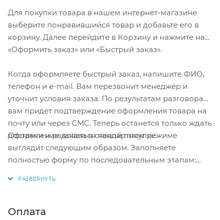
Для покупки товара в нашем интернет-магазине
выберите понравившийся товар и добавьте его в
корзину. Далее перейдите в Корзину и нажмите на
«Оформить заказ» или «Быстрый заказ».
Когда оформляете быстрый заказ, напишите ФИО,
телефон и e-mail. Вам перезвонит менеджер и
уточнит условия заказа. По результатам разговора
вам придет подтверждение оформления товара на
почту или через СМС. Теперь останется только ждать
Оформление заказа в стандартном режиме
доставки и радоваться новой покупке.
выглядит следующим образом. Заполняете
полностью форму по последовательным этапам:
адрес, способ доставки, оплаты, данные о себе.
Советуем в комментарии к заказу написать
информацию, которая поможет курьеру вас найти.
Нажмите кнопку «Оформить заказ».
Оплата