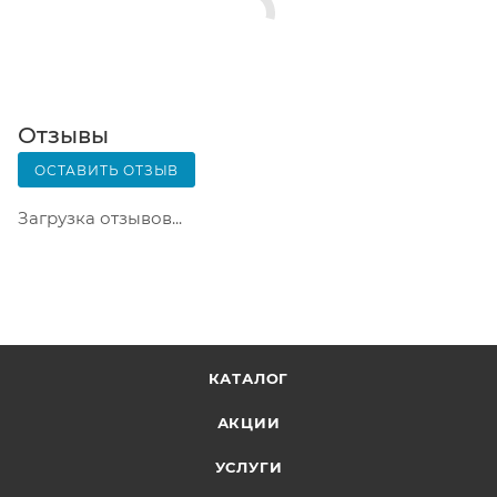
Почтовая доставка через почту России. Когда
заказ придет в отделение, на ваш адрес придет
извещение о посылке. Перед оплатой вы можете
оценить состояние коробки: вес, целостность.
Вскрывать коробку самостоятельно вы можете
Отзывы
только после оплаты заказа. Один заказ может
ОСТАВИТЬ ОТЗЫВ
содержать не больше 10 позиций и его стоимость
не должна превышать 100 000 р.
Загрузка отзывов...
КАТАЛОГ
АКЦИИ
УСЛУГИ