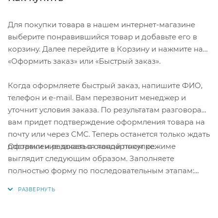
Для покупки товара в нашем интернет-магазине
выберите понравившийся товар и добавьте его в
корзину. Далее перейдите в Корзину и нажмите на
«Оформить заказ» или «Быстрый заказ».
Когда оформляете быстрый заказ, напишите ФИО,
телефон и e-mail. Вам перезвонит менеджер и
уточнит условия заказа. По результатам разговора
вам придет подтверждение оформления товара на
почту или через СМС. Теперь останется только ждать
Оформление заказа в стандартном режиме
доставки и радоваться новой покупке.
выглядит следующим образом. Заполняете
полностью форму по последовательным этапам:
адрес, способ доставки, оплаты, данные о себе.
Советуем в комментарии к заказу написать
информацию, которая поможет курьеру вас найти.