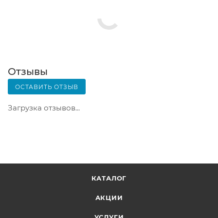
Срок хранения — 3 дня.
Почтовая доставка через почту России. Когда
заказ придет в отделение, на ваш адрес придет
извещение о посылке. Перед оплатой вы можете
оценить состояние коробки: вес, целостность.
Вскрывать коробку самостоятельно вы можете
Отзывы
только после оплаты заказа. Один заказ может
ОСТАВИТЬ ОТЗЫВ
содержать не больше 10 позиций и его стоимость
не должна превышать 100 000 р.
Загрузка отзывов...
КАТАЛОГ
АКЦИИ
УСЛУГИ