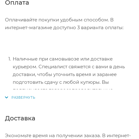
Нажмите кнопку «Оформить заказ».
Оплата
Оплачивайте покупки удобным способом. В
интернет-магазине доступно 3 варианта оплаты:
Наличные при самовывозе или доставке
курьером. Специалист свяжется с вами в день
доставки, чтобы уточнить время и заранее
подготовить сдачу с любой купюры. Вы
подписываете товаросопроводительные
документы, вносите денежные средства,
получаете товар и чек.
Безналичный расчет при самовывозе или
Доставка
оформлении в интернет-магазине: карты Visa и
MasterCard. Чтобы оплатить покупку, система
Экономьте время на получении заказа. В интернет-
перенаправит вас на сервер системы ASSIST.