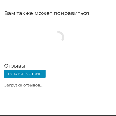
кассовой зоне и назовите номер.
Постамат. Когда заказ поступит на точку, на ваш
Вам также может понравиться
телефон или e-mail придет уникальный код.
Заказ нужно оплатить в терминале постамата.
Срок хранения — 3 дня.
Почтовая доставка через почту России. Когда
заказ придет в отделение, на ваш адрес придет
извещение о посылке. Перед оплатой вы можете
оценить состояние коробки: вес, целостность.
Вскрывать коробку самостоятельно вы можете
Отзывы
только после оплаты заказа. Один заказ может
ОСТАВИТЬ ОТЗЫВ
содержать не больше 10 позиций и его стоимость
не должна превышать 100 000 р.
Загрузка отзывов...