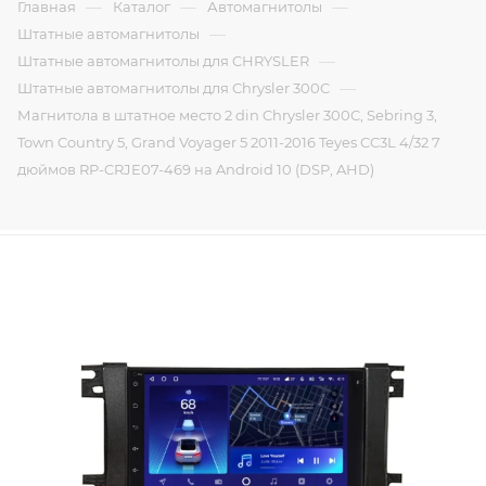
—
—
—
Главная
Каталог
Автомагнитолы
—
Штатные автомагнитолы
—
Штатные автомагнитолы для CHRYSLER
—
Штатные автомагнитолы для Chrysler 300C
Магнитола в штатное место 2 din Chrysler 300C, Sebring 3,
Town Country 5, Grand Voyager 5 2011-2016 Teyes CC3L 4/32 7
дюймов RP-CRJE07-469 на Android 10 (DSP, AHD)