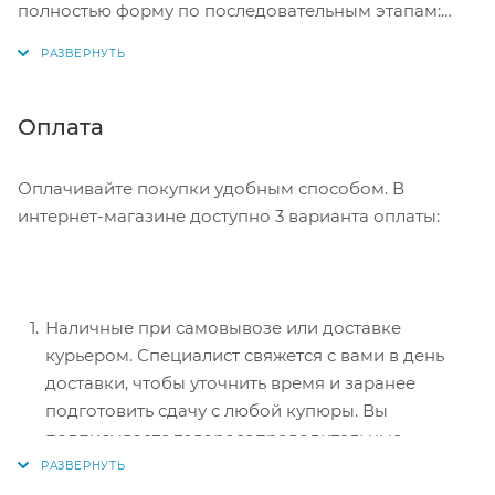
полностью форму по последовательным этапам:
адрес, способ доставки, оплаты, данные о себе.
Советуем в комментарии к заказу написать
информацию, которая поможет курьеру вас найти.
Нажмите кнопку «Оформить заказ».
Оплата
Оплачивайте покупки удобным способом. В
интернет-магазине доступно 3 варианта оплаты:
Наличные при самовывозе или доставке
курьером. Специалист свяжется с вами в день
доставки, чтобы уточнить время и заранее
подготовить сдачу с любой купюры. Вы
подписываете товаросопроводительные
документы, вносите денежные средства,
получаете товар и чек.