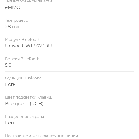
Тип встроенной памяти
eMMC
Техпроцесс
28 нм
Модуль BlueTooth
Unisoc UWE5623DU
Версия BlueTooth
5.0
Функция DualZone
Есть
Цвет подсветки клавиш
Все цвета (RGB)
Разделение экрана
Есть
Настраиваемые парковочные линии