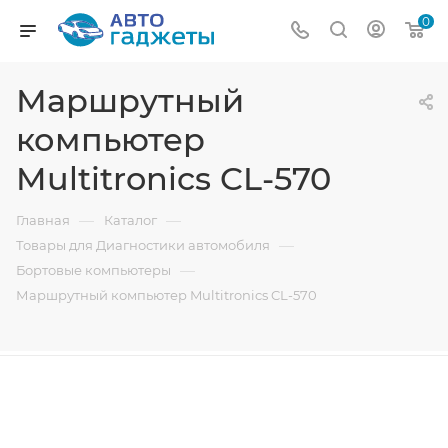
0
Маршрутный
компьютер
Multitronics CL-570
—
—
Главная
Каталог
—
Товары для Диагностики автомобиля
—
Бортовые компьютеры
Маршрутный компьютер Multitronics CL-570