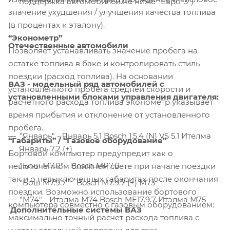
поддержка автомобилей не ниже "Евро-3")
значение ухудшения / улучшения качества топлива
(в процентах к эталону).
“Эконометр”
Отечественные автомобили
Позволяет устанавливать значение пробега на
остатке топлива в баке и контролировать стиль
поездки (расход топлива). На основании
ВАЗ - модельный ряд автомобилей с
установленного пробега средней скорости и
установленными блоками управления двигателя:
расчетного расхода топлива эконометр указывает
время прибытия и отклонение от установленного
пробега.
"Январь" - Январь 5.1 Bosch 1.5.4 (N) VS 5.1 Ителма
“Габариты” / “Газовое оборудование”
Январь 7.2 (+)
Бортовой компьютер предупредит как о
"Бош М7.0" - Bosch MP7.0
невключенном ближнем свете при начале поездки
так и о невыключенных габаритах после окончания
"Бош М7.9.7" - Bosch М7.9.7 (+) М73
поездки. Возможно использование бортового
"М74" - Итэлма М74 Bosch ME17.9.7 Итэлма М75
компьютера совместно с газовым оборудованием:
Дополнительные системы ВАЗ
максимально точный расчет расхода топлива с