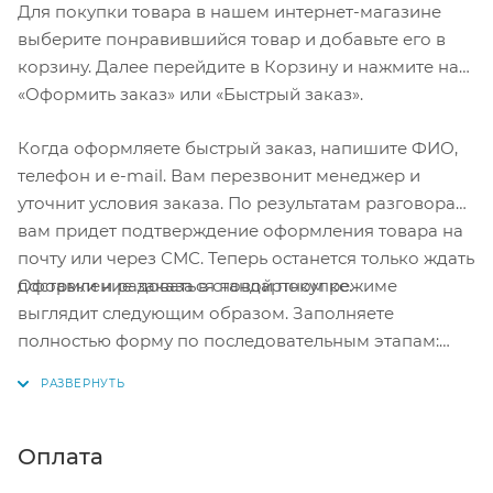
Для покупки товара в нашем интернет-магазине
выберите понравившийся товар и добавьте его в
корзину. Далее перейдите в Корзину и нажмите на
«Оформить заказ» или «Быстрый заказ».
Когда оформляете быстрый заказ, напишите ФИО,
телефон и e-mail. Вам перезвонит менеджер и
уточнит условия заказа. По результатам разговора
вам придет подтверждение оформления товара на
почту или через СМС. Теперь останется только ждать
Оформление заказа в стандартном режиме
доставки и радоваться новой покупке.
выглядит следующим образом. Заполняете
полностью форму по последовательным этапам:
адрес, способ доставки, оплаты, данные о себе.
Советуем в комментарии к заказу написать
информацию, которая поможет курьеру вас найти.
Нажмите кнопку «Оформить заказ».
Оплата