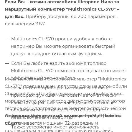
Если Вы – хозяин автомобиля Шевроле Нива то
маршрутный компьютер "Multitronics CL-570" –
для Вас.
Прибору доступны до 200 параметров
диагностики ЭБУ.
Multitronics CL-570 прост и удобен в работе:
например Вы можете организовать быстрый
доступ к предпочтительным функциям.
Если Вы любите ездить экономя топливо
Multitronics CL-570 поможет это сделать: он имеет
эффективный экономайзер.
Мультисистемный бортовой компьютер "Multitronics
CL-570" предназначен для установки на автомобили
Позаботится прибор и внешних световых
Chevrolet Niva. Прибор совмещает в себе функции
приборах: функция «Автосвет» автоматически
маршрутного компьютера диагностического мотор-
включит фары при начале движения а после
тестера осциллографа и накопителя статистической
остановки Multitronics CL-570 сообщит о
Описание Маршрутный компьютер Multitronics
информации. Быстрая и точная работа устройства
невыключенных габаритах.
CL-570
обеспечивается мощным 32-разрядным
Также устройство имеет возможность
процессором а качественно новый интерфейс