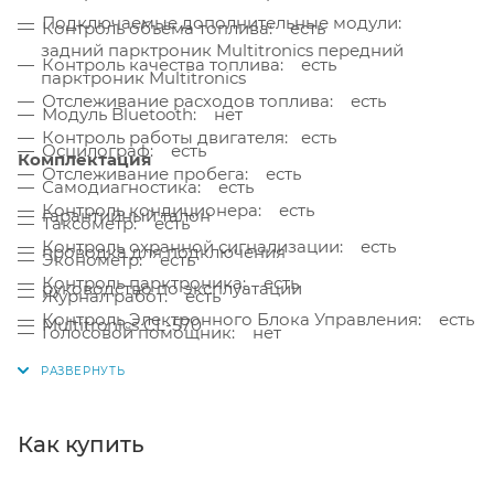
Подключаемые дополнительные модули:
Контроль объёма топлива: есть
задний парктроник Multitronics передний
Контроль качества топлива: есть
парктроник Multitronics
Отслеживание расходов топлива: есть
Модуль Bluetooth: нет
Контроль работы двигателя: есть
Осцилограф: есть
Комплектация
Отслеживание пробега: есть
Самодиагностика: есть
Контроль кондиционера: есть
гарантийный талон
Таксометр: есть
Контроль охранной сигнализации: есть
проводка для подключения
Эконометр: есть
Контроль парктроника: есть
руководство по эксплуатации
Журнал работ: есть
Контроль Электронного Блока Управления: есть
Multitronics CL-570
Голосовой помощник: нет
Контроль работы с АКБ: есть
Демонстрационный режим: есть
Контроль температуры: есть
Контроль фар: есть
Как купить