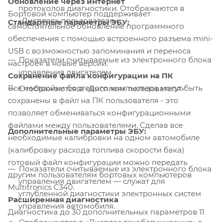
Обновление через интернет
протоколов диагностики. Отображаются в
Бортовой компьютер поддерживает
«Дисплеях пользователя».
Стандартные параметры ЭБУ:
самостоятельное обновление программного
обеспечения с помощью встроенного разъема mini-
USB с возможностью запоминания и переноса
Показатели считываемые из электронного блока
настроек в новые версии.
управления двигателем.
Сохранение файла конфигурации на ПК
Все настройки бортового компьютера могут быть
Отображаются в «Дисплеях пользователя»
сохранены в файл на ПК пользователя - это
позволяет обмениваться конфигурационными
файлами между пользователями. Сделав все
Дополнительные параметры ЭБУ:
необходимые калибровки на одном автомобиле
(калибровку расхода топлива скорости бака)
готовый файл конфигурации можно передать
Показатели считываемые из электронного блока
другим пользователям бортовых компьютеров
управления двигателем — служат для
Multitronics C340.
углубленной диагностики электронных систем
Расширенная диагностика
управления автомобиля.
Диагностика до 30 дополнительных параметров 11