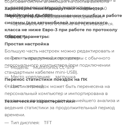
Отображаются в «Дисплее техобслуживания» в
бортовых систем влияющих на состав выхлопа
разделе расширенной диагностики.
Характеристики Маршрутный компьютер
автомобиля чтение данных стоп-кадра (до 40
"Multitronics CL-570":
параметров) при возникновении ошибки в работе
В «Дисплеях пользователя» отображение
системы (для автомобилей экологического
параметров из этого списка не производится.
класса не ниже Евро-3 при работе по протоколу
Общие параметры:
"OBD2E").
Простая настройка
Большую часть настроек можно редактировать и
Тип: маршрутный компьютер
сохранять при помощи программы с обычного
персонального компьютера (при подключении
Модель: Multitronics CL-570
стандартным кабелем mini-USB).
Место крепления: заглушка
Перенос статистики поездок на ПК
Цвет: черный
Статистика поездок может быть перенесена на
персональный компьютер и импортирована в
различные программы для дальнейшего анализа и
Технические характеристики
ведения статистики за продолжительный период
времени.
Тип дисплея: TFT