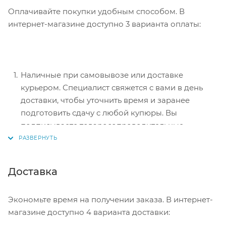
Оплачивайте покупки удобным способом. В
интернет-магазине доступно 3 варианта оплаты:
Наличные при самовывозе или доставке
курьером. Специалист свяжется с вами в день
доставки, чтобы уточнить время и заранее
подготовить сдачу с любой купюры. Вы
подписываете товаросопроводительные
документы, вносите денежные средства,
получаете товар и чек.
Безналичный расчет при самовывозе или
Доставка
оформлении в интернет-магазине: карты Visa и
MasterCard. Чтобы оплатить покупку, система
Экономьте время на получении заказа. В интернет-
перенаправит вас на сервер системы ASSIST.
магазине доступно 4 варианта доставки:
Здесь нужно ввести номер карты, срок действия