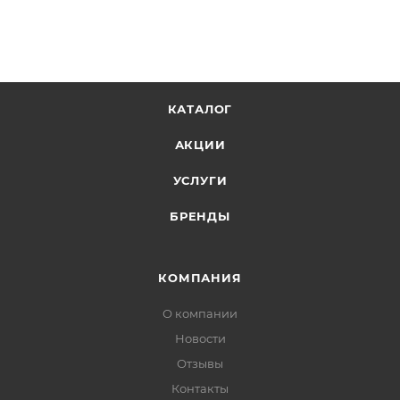
заказ придет в отделение, на ваш адрес придет
извещение о посылке. Перед оплатой вы можете
оценить состояние коробки: вес, целостность.
Вскрывать коробку самостоятельно вы можете
КАТАЛОГ
только после оплаты заказа. Один заказ может
содержать не больше 10 позиций и его стоимость
АКЦИИ
не должна превышать 100 000 р.
УСЛУГИ
БРЕНДЫ
КОМПАНИЯ
О компании
Новости
Отзывы
Контакты