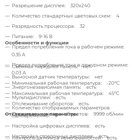
Разрешение дисплея: 320х240
Количество стандартных цветовых схем: 4
Разрядность процессора: 32
Питание: 9-16 В
Особенности и функции
Предел потребления тока в рабочем режиме:
0.35 А
Предел потребления тока в дежурном режиме:
Съёмная передняя панель: нет
0.03 А
Выносной датчик температуры: нет
Минимальная рабочая температура: -20°С
Энергонезависимая память: есть
Максимальная рабочая температура: 45°С
Мультидисплеи: есть
Отслеживание оборотов: есть
Количество отображаемых параметров
Отслеживаемые параметры
Предел измеряемых оборотов: 9999 об/мин
одновременно: 9
Настройка цифровых дисплеев: есть
Настройка стрелочных дисплеев: есть
Контроль датчиков неисправностей: есть