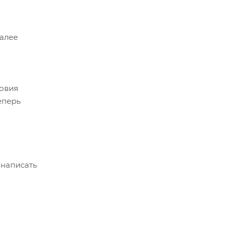
Далее
ловия
еперь
 написать