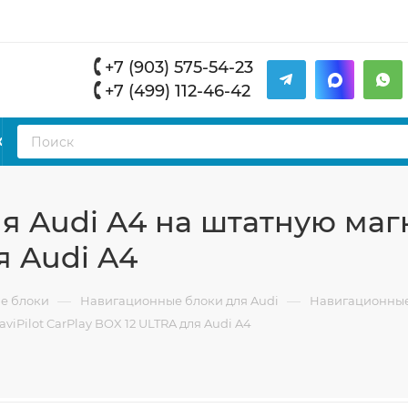
+7 (903) 575-54-23
+7 (499) 112-46-42
К
 Audi A4 на штатную магн
я Audi A4
—
—
е блоки
Навигационные блоки для Audi
Навигационные 
iPilot CarPlay BOX 12 ULTRA для Audi A4