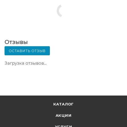
Срок хранения — 3 дня.
Почтовая доставка через почту России. Когда
заказ придет в отделение, на ваш адрес придет
извещение о посылке. Перед оплатой вы можете
оценить состояние коробки: вес, целостность.
Вскрывать коробку самостоятельно вы можете
Отзывы
только после оплаты заказа. Один заказ может
ОСТАВИТЬ ОТЗЫВ
содержать не больше 10 позиций и его стоимость
не должна превышать 100 000 р.
Загрузка отзывов...
КАТАЛОГ
АКЦИИ
УСЛУГИ