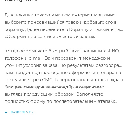
Для покупки товара в нашем интернет-магазине
выберите понравившийся товар и добавьте его в
корзину. Далее перейдите в Корзину и нажмите на
«Оформить заказ» или «Быстрый заказ».
Когда оформляете быстрый заказ, напишите ФИО,
телефон и e-mail. Вам перезвонит менеджер и
уточнит условия заказа. По результатам разговора
вам придет подтверждение оформления товара на
почту или через СМС. Теперь останется только ждать
Оформление заказа в стандартном режиме
доставки и радоваться новой покупке.
выглядит следующим образом. Заполняете
полностью форму по последовательным этапам:
адрес, способ доставки, оплаты, данные о себе.
Советуем в комментарии к заказу написать
информацию, которая поможет курьеру вас найти.