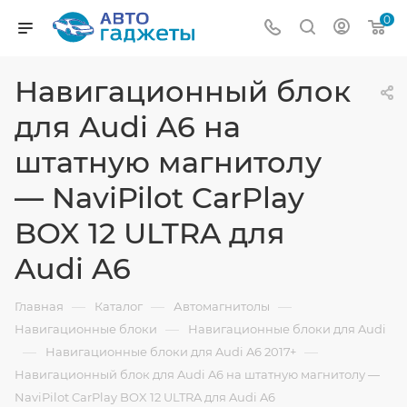
0
Навигационный блок
для Audi A6 на
штатную магнитолу
— NaviPilot CarPlay
BOX 12 ULTRA для
Audi A6
—
—
—
Главная
Каталог
Автомагнитолы
—
Навигационные блоки
Навигационные блоки для Audi
—
—
Навигационные блоки для Audi A6 2017+
Навигационный блок для Audi A6 на штатную магнитолу —
NaviPilot CarPlay BOX 12 ULTRA для Audi A6