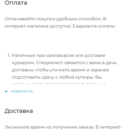
Нажмите кнопку «Оформить заказ».
Оплата
Оплачивайте покупки удобным способом. В
интернет-магазине доступно 3 варианта оплаты:
Наличные при самовывозе или доставке
курьером. Специалист свяжется с вами в день
доставки, чтобы уточнить время и заранее
подготовить сдачу с любой купюры. Вы
подписываете товаросопроводительные
документы, вносите денежные средства,
получаете товар и чек.
Безналичный расчет при самовывозе или
Доставка
оформлении в интернет-магазине: карты Visa и
MasterCard. Чтобы оплатить покупку, система
Экономьте время на получении заказа. В интернет-