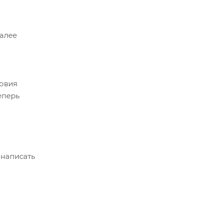
Далее
ловия
еперь
 написать