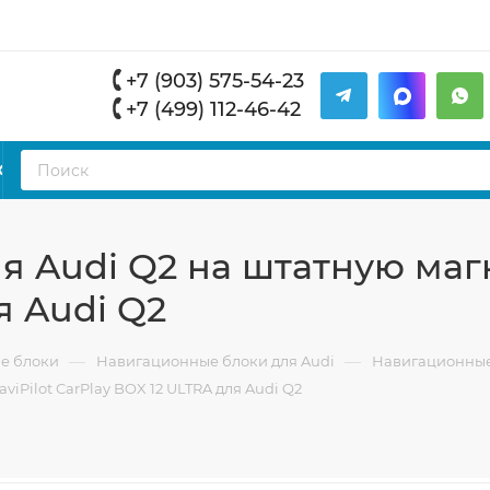
+7 (903) 575-54-23
+7 (499) 112-46-42
К
 Audi Q2 на штатную магн
я Audi Q2
—
—
е блоки
Навигационные блоки для Audi
Навигационные 
iPilot CarPlay BOX 12 ULTRA для Audi Q2