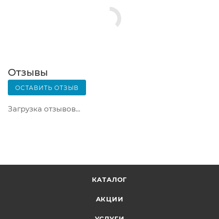
Срок хранения — 3 дня.
Почтовая доставка через почту России. Когда
заказ придет в отделение, на ваш адрес придет
извещение о посылке. Перед оплатой вы можете
оценить состояние коробки: вес, целостность.
Вскрывать коробку самостоятельно вы можете
Отзывы
только после оплаты заказа. Один заказ может
ОСТАВИТЬ ОТЗЫВ
содержать не больше 10 позиций и его стоимость
не должна превышать 100 000 р.
Загрузка отзывов...
КАТАЛОГ
АКЦИИ
УСЛУГИ