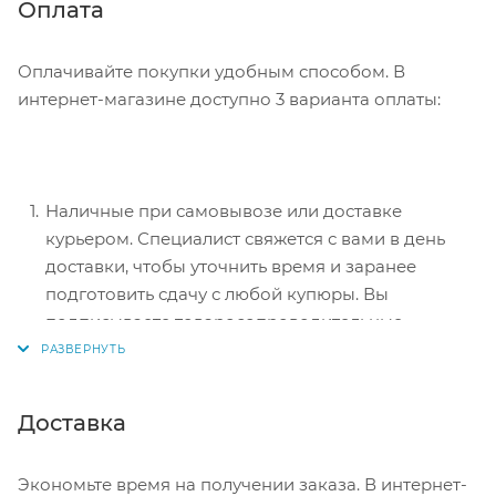
Нажмите кнопку «Оформить заказ».
Оплата
Оплачивайте покупки удобным способом. В
интернет-магазине доступно 3 варианта оплаты:
Наличные при самовывозе или доставке
курьером. Специалист свяжется с вами в день
доставки, чтобы уточнить время и заранее
подготовить сдачу с любой купюры. Вы
подписываете товаросопроводительные
документы, вносите денежные средства,
получаете товар и чек.
Безналичный расчет при самовывозе или
Доставка
оформлении в интернет-магазине: карты Visa и
MasterCard. Чтобы оплатить покупку, система
Экономьте время на получении заказа. В интернет-