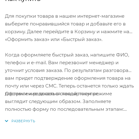
Для покупки товара в нашем интернет-магазине
выберите понравившийся товар и добавьте его в
корзину. Далее перейдите в Корзину и нажмите на
«Оформить заказ» или «Быстрый заказ».
Когда оформляете быстрый заказ, напишите ФИО,
телефон и e-mail. Вам перезвонит менеджер и
уточнит условия заказа. По результатам разговора
вам придет подтверждение оформления товара на
почту или через СМС. Теперь останется только ждать
Оформление заказа в стандартном режиме
доставки и радоваться новой покупке.
выглядит следующим образом. Заполняете
полностью форму по последовательным этапам:
адрес, способ доставки, оплаты, данные о себе.
Советуем в комментарии к заказу написать
информацию, которая поможет курьеру вас найти.