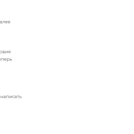
Далее
ловия
еперь
 написать