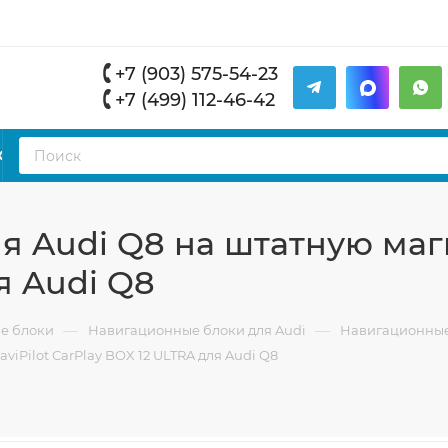
+7 (903) 575-54-23
+7 (499) 112-46-42
К
 Audi Q8 на штатную магн
я Audi Q8
—
—
е блоки
Навигационные блоки для Audi
Навигационные 
iPilot CarPlay BOX 12 ULTRA для Audi Q8