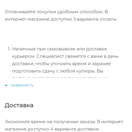
Оплачивайте покупки удобным способом. В
интернет-магазине доступно 3 варианта оплаты:
Наличные при самовывозе или доставке
курьером. Специалист свяжется с вами в день
доставки, чтобы уточнить время и заранее
подготовить сдачу с любой купюры. Вы
подписываете товаросопроводительные
документы, вносите денежные средства,
получаете товар и чек.
Безналичный расчет при самовывозе или
Доставка
оформлении в интернет-магазине: карты Visa и
MasterCard. Чтобы оплатить покупку, система
Экономьте время на получении заказа. В интернет-
перенаправит вас на сервер системы ASSIST.
магазине доступно 4 варианта доставки: