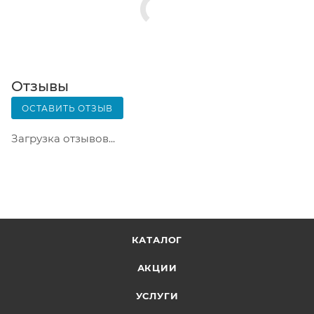
Почтовая доставка через почту России. Когда
заказ придет в отделение, на ваш адрес придет
извещение о посылке. Перед оплатой вы можете
оценить состояние коробки: вес, целостность.
Вскрывать коробку самостоятельно вы можете
Отзывы
только после оплаты заказа. Один заказ может
ОСТАВИТЬ ОТЗЫВ
содержать не больше 10 позиций и его стоимость
не должна превышать 100 000 р.
Загрузка отзывов...
КАТАЛОГ
АКЦИИ
УСЛУГИ