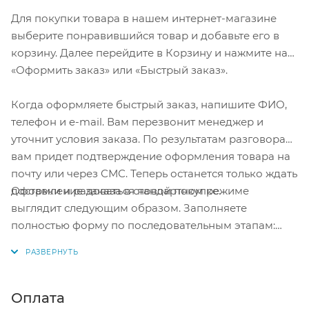
Для покупки товара в нашем интернет-магазине
выберите понравившийся товар и добавьте его в
корзину. Далее перейдите в Корзину и нажмите на
«Оформить заказ» или «Быстрый заказ».
Когда оформляете быстрый заказ, напишите ФИО,
телефон и e-mail. Вам перезвонит менеджер и
уточнит условия заказа. По результатам разговора
вам придет подтверждение оформления товара на
почту или через СМС. Теперь останется только ждать
Оформление заказа в стандартном режиме
доставки и радоваться новой покупке.
выглядит следующим образом. Заполняете
полностью форму по последовательным этапам:
адрес, способ доставки, оплаты, данные о себе.
Советуем в комментарии к заказу написать
информацию, которая поможет курьеру вас найти.
Нажмите кнопку «Оформить заказ».
Оплата