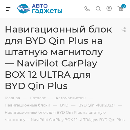
0
Навигационный блок
для BYD Qin Plus на
штатную магнитолу
— NaviPilot CarPlay
BOX 12 ULTRA для
BYD Qin Plus
—
—
—
Главная
Каталог
Автомагнитолы
—
—
—
Навигационные блоки
BYD
BYD Qin Plus 2023+
Навигационный блок для BYD Qin Plus на штатную
магнитолу — NaviPilot CarPlay BOX 12 ULTRA для BYD Qin Plus