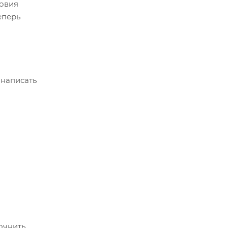
ловия
еперь
 написать
очнить