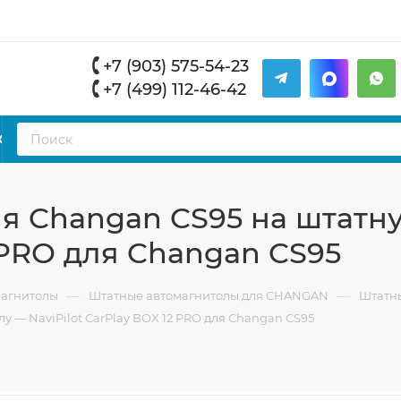
+7 (903) 575-54-23
+7 (499) 112-46-42
К
я Changan CS95 на штатн
2 PRO для Changan CS95
—
—
магнитолы
Штатные автомагнитолы для CHANGAN
Штатны
 — NaviPilot CarPlay BOX 12 PRO для Changan CS95