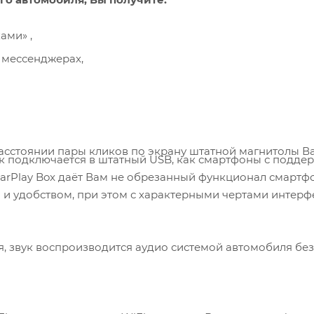
ами» ,
и мессенджерах,
 расстоянии пары кликов по экрану штатной магнитолы В
лок подключается в штатный USB, как смартфоны с подде
, CarPlay Box даёт Вам не обрезанный функционал смартфо
 и удобством, при этом с характерными чертами интерф
, звук воспроизводится аудио системой автомобиля без