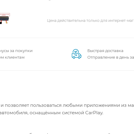
Цена действительна только для интернет-маг
нусы за покупки
Быстрая доставка
ем клиентам
Отправление в день з
д и позволяет пользоваться любыми приложениями из м
 автомобиля, оснащённым системой CarPlay.