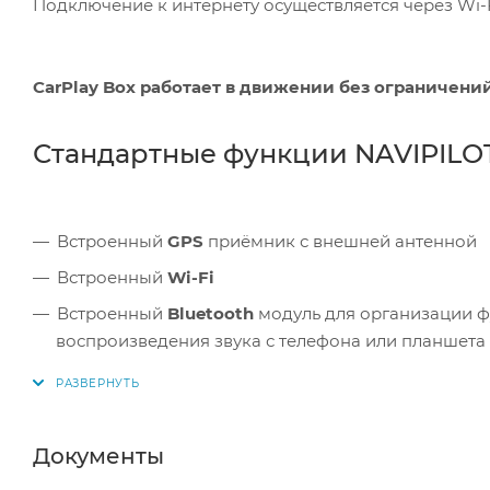
Подключение к интернету осуществляется через Wi-F
CarPlay Box работает в движении без ограничени
Стандартные функции NAVIPILOT 
Встроенный
GPS
приёмник с внешней антенной
Встроенный
Wi-Fi
Встроенный
Bluetooth
модуль для организации 
воспроизведения звука с телефона или планшета
Различные приложения из магазина
Google Play
Управляется с сенсорного мультитач экрана
Воспроизведение музыки, видео и просмотр изо
Документы