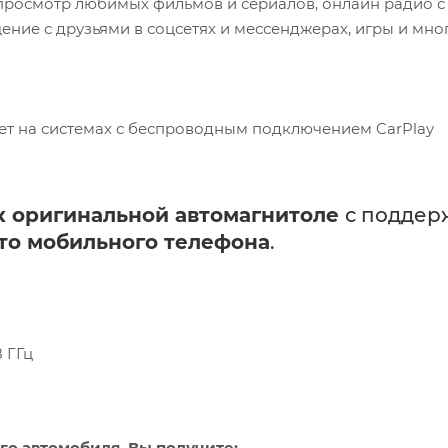
e, просмотр любимых фильмов и сериалов, онлайн радио с
ние с друзьями в соцсетях и мессенджерах, игры и мног
ает на системах с беспроводным подключением CarPlay
к оригинальной автомагнитоле
с поддер
то мобильного телефона
.
8 ГГц
го автомобиля, Вы получите: