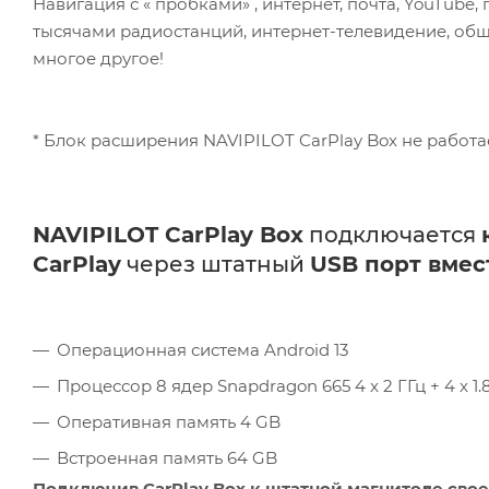
Навигация с « пробками» , интернет, почта, YouTub
тысячами радиостанций, интернет-телевидение, обще
многое другое!
* Блок расширения NAVIPILOT CarPlay Box не работ
NAVIPILOT CarPlay Box
подключается
CarPlay
через штатный
USB порт вмес
Операционная система Android 13
Процессор 8 ядер Snapdragon 665 4 x 2 ГГц + 4 x 1.
Оперативная память 4 GB
Встроенная память 64 GB
Подключив CarPlay Box к штатной магнитоле свое