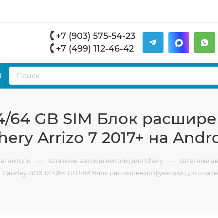
+7 (903) 575-54-23
+7 (499) 112-46-42
К
2 4/64 GB SIM Блок расши
ry Arrizo 7 2017+ на Andro
—
—
магнитолы
Штатные автомагнитолы для Chery
Штатные ав
t CarPlay BOX 12 4/64 GB SIM Блок расширения функций для штатно