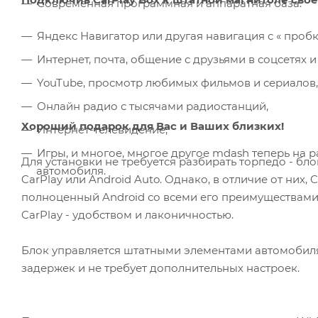
Современная программная и аппаратная база.
Яндекс Навигатор или другая навигация с « пробк
Интернет, почта, общение с друзьями в соцсетях 
YouTube, просмотр любимых фильмов и сериалов,
Онлайн радио с тысячами радиостанций,
Хороший подарок для Вас и Ваших близких!
Интернет-телевидение,
Игры, и многое, многое другое mdash теперь на
Для установки не требуется разбирать торпедо - б
автомобиля.
CarPlay или Android Auto. Однако, в отличие от них
полноценный Android со всеми его преимуществами
CarPlay - удобством и лаконичностью.
Блок управляется штатными элементами автомобиля
задержек и не требует дополнительных настроек.