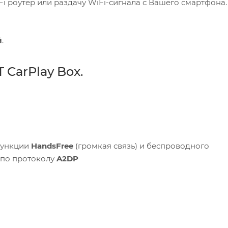
i роутер или раздачу WiFi-сигнала с Вашего смартфона.
й
.
CarPlay Box.
функции
HandsFree
(громкая связь) и беспроводного
 по протоколу
A2DP
 Market
бражений с
USB
.
ик c YouTube