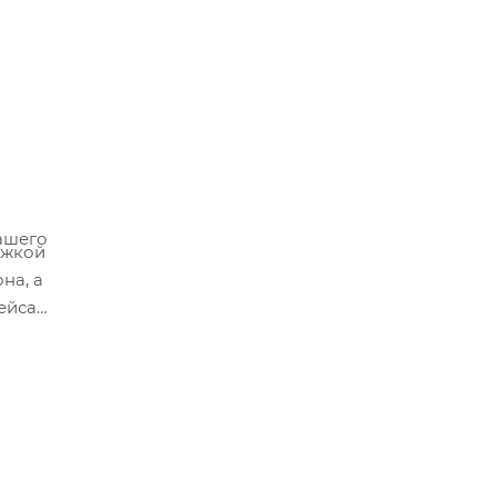
ашего
ржкой
на, а
ейса