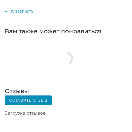
поступит на склад, вам придет уведомление. Для
получения заказа обратитесь к сотруднику в
кассовой зоне и назовите номер.
Постамат. Когда заказ поступит на точку, на ваш
Вам также может понравиться
телефон или e-mail придет уникальный код.
Заказ нужно оплатить в терминале постамата.
Срок хранения — 3 дня.
Почтовая доставка через почту России. Когда
заказ придет в отделение, на ваш адрес придет
извещение о посылке. Перед оплатой вы можете
оценить состояние коробки: вес, целостность.
Вскрывать коробку самостоятельно вы можете
Отзывы
только после оплаты заказа. Один заказ может
ОСТАВИТЬ ОТЗЫВ
содержать не больше 10 позиций и его стоимость
не должна превышать 100 000 р.
Загрузка отзывов...