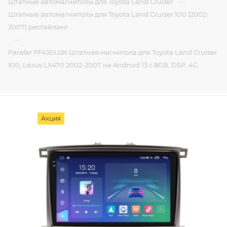
—
Штатные автомагнитолы для Toyota Land Cruiser
Штатные автомагнитолы для Toyota Land Cruiser 100 (2002-
2007) рестайлинг
—
Parafar PF450U2K Штатная магнитола для Toyota Land Cruiser
100, Lexus LX470 2002-2007 на Android 13 c 8GB, DSP, 4G
Акция