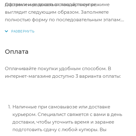
Оформление заказа в стандартном режиме
доставки и радоваться новой покупке.
выглядит следующим образом. Заполняете
полностью форму по последовательным этапам:
адрес, способ доставки, оплаты, данные о себе.
Советуем в комментарии к заказу написать
информацию, которая поможет курьеру вас найти.
Нажмите кнопку «Оформить заказ».
Оплата
Оплачивайте покупки удобным способом. В
интернет-магазине доступно 3 варианта оплаты:
Наличные при самовывозе или доставке
курьером. Специалист свяжется с вами в день
доставки, чтобы уточнить время и заранее
подготовить сдачу с любой купюры. Вы