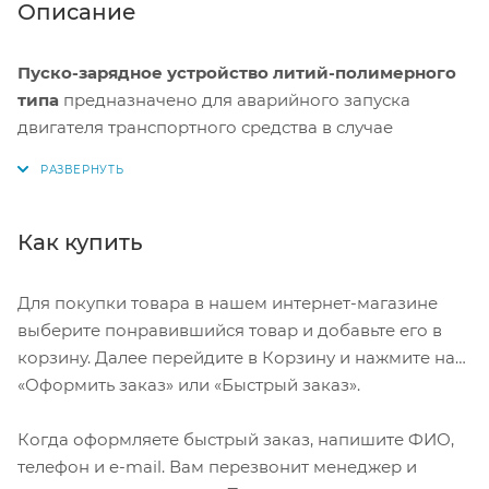
Описание
Пуско-зарядное устройство литий-полимерного
типа
предназначено для аварийного запуска
двигателя транспортного средства в случае
неисправной АКБ. Устройство подходит для любых
типов транспортных средств с напряжением
бортовой сети 12В, а также служит для подзарядки и
работы широкого ряда мобильной техники и
Как купить
электроники от встроенных разъемов: USB 5В, 12 и
19В.
Для покупки товара в нашем интернет-магазине
выберите понравившийся товар и добавьте его в
*
Портативное пусковое устройство для автомобиля
корзину. Далее перейдите в Корзину и нажмите на
— это не роскошь, а необходимость, такой агрегат
«Оформить заказ» или «Быстрый заказ».
должен быть у каждого автовладельца! Суровые
российские зимы диктуют свои правила, они
Когда оформляете быстрый заказ, напишите ФИО,
препятствуют нормальному функционированию
телефон и e-mail. Вам перезвонит менеджер и
двигателя и узлов машины в холодную погоду...