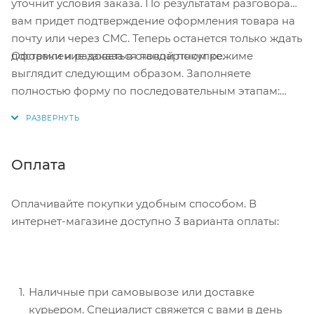
уточнит условия заказа. По результатам разговора
Зачастую при таких условиях разряжаются
вам придет подтверждение оформления товара на
аккумуляторы, причём случается такое в очень
почту или через СМС. Теперь останется только ждать
неподходящий момент, когда срочно нужно ехать
Оформление заказа в стандартном режиме
доставки и радоваться новой покупке.
по делам. Пусковые системы помогут запустить
выглядит следующим образом. Заполняете
остывший двигатель и не «посадить в ноль»
полностью форму по последовательным этапам:
аккумулятор.
адрес, способ доставки, оплаты, данные о себе.
Советуем в комментарии к заказу написать
Технические характеристики:
информацию, которая поможет курьеру вас найти.
Нажмите кнопку «Оформить заказ».
Оплата
Напряжение на клеммах: 14,8-16,2V
Номинальный пусковой ток: 300 A
Оплачивайте покупки удобным способом. В
Пиковый ток: 650 А
интернет-магазине доступно 3 варианта оплаты:
Тип аккумуляторной батареи: Li-Po 3000mAh x 4,
50-60С ток разряда
Мощность подключаемой нагрузки батареи: 44,4
Наличные при самовывозе или доставке
Вт*час
курьером. Специалист свяжется с вами в день