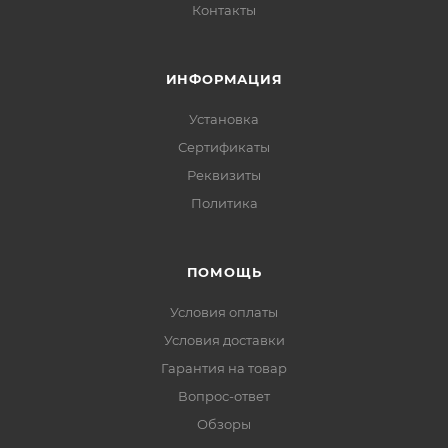
Контакты
Руководство по эксплуатации и Гарантийный
талон
ИНФОРМАЦИЯ
Упаковочная коробка
Установка
ДxШxВ:
195x125x100 мм
Сертификаты
Реквизиты
Вес:
1500 г
Политика
Производство:
Китай, под контролем компании
ТАНИ, Россия
ПОМОЩЬ
Условия оплаты
Гарантия:
1 год
Условия доставки
Гарантия на товар
Вопрос-ответ
Обзоры