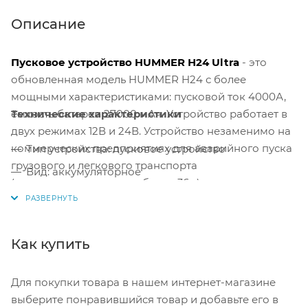
Описание
Пусковое устройство HUMMER Н24 Ultra
- это
обновленная модель HUMMER H24 с более
мощными характеристиками: пусковой ток 4000А,
ёмкость батареи 27000 мАч. Устройство работает в
Технические характеристики
двух режимах 12В и 24В. Устройство незаменимо на
коммерческих предприятиях для аварийного пуска
Тип устройства: пусковое устройство
грузового и легкового транспорта
Вид: аккумуляторное
(грузоподъемностью не более 36 т), мотоциклов,
Для аккумуляторов напряжением: 12/24 В
лодок, генераторов, спецтехники и т.д. Рабочая
температура -30ºС до +60ºС.
Напряжение питания: 220 В
Max ток запуска: 4000 А
Как купить
Max потребляемая мощность запуска: 81 Вт
Для покупки товара в нашем интернет-магазине
Сможет запустить: мотоцикл, автомобиль,
выберите понравившийся товар и добавьте его в
автобус, лодка, трактор, грузовик