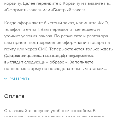
корзину. Далее перейдите в Корзину и нажмите на
Тип встроенного аккумулятора: Li-lon
«Оформить заказ» или «Быстрый заказ».
Функция Power Bank: да
Когда оформляете быстрый заказ, напишите ФИО,
Цифровой дисплей: нет
телефон и e-mail. Вам перезвонит менеджер и
Встроенный фонарик: да
уточнит условия заказа. По результатам разговора
Время полной зарядки от сети: 6-7 ч
вам придет подтверждение оформления товара на
почту или через СМС. Теперь останется только ждать
Габариты без упаковки: 255х173х75 мм мм
Оформление заказа в стандартном режиме
доставки и радоваться новой покупке.
Вес нетто: 1.8 кг
выглядит следующим образом. Заполняете
полностью форму по последовательным этапам:
адрес, способ доставки, оплаты, данные о себе.
Тип устройства: автономное пусковое
Советуем в комментарии к заказу написать
Напряжение АКБ: 12В, 24В
информацию, которая поможет курьеру вас найти.
Емкость встроенной батареи, mA/ч: 27000
Нажмите кнопку «Оформить заказ».
Оплата
Стартовый ток, А: 4000
Опции: зарядка мобильных устройств (PowerBank
В любой непредвиденной ситуации
при
Оплачивайте покупки удобным способом. В
USB), фонарь
проблемах с аккумулятором пуско-зарядное