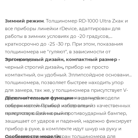
Зимний режим
. Толщиномер RD-1000 Ultra Zкак и
все приборы линейки rDevice, адаптирован для
работы в зимних условиях до -20 градусов,
краткосрочно до -25 -30 гр. При этом, показания
толщиномера не "гуляют", в зависимости от
Эргономичный дизайн, компактный размер -
температуры.
черный строгий дизайн
,
прибор не просто
компактный, он удобный. Эллипсойдное основание
толщиномера, позволяет быстрее находить упор
для замера, так же, у толщиномера присутствует V-
Дополнительные функции -
в данной модели
образный паз, для изменения изогнутых
собран максимальный набор опций
поверхностей. Прибор изготовлен из качественных
присутствующий на рынке.
материалов. Резиновый противоударный бампер,
защищает от ударов и падений, надежно фиксирует
прибор в руке, в комплекте идут шнур на руку и
Особенности модели:
сумка для хранения. Экран толщиномера для