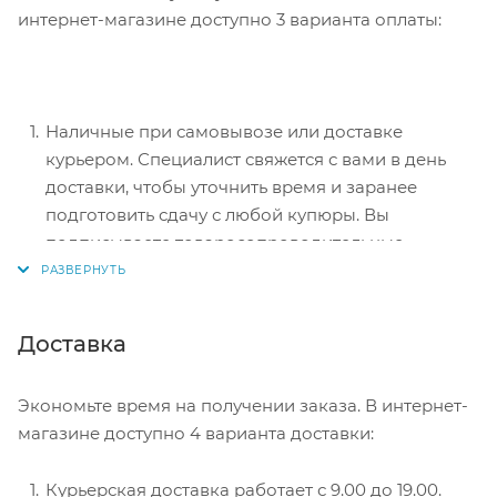
интернет-магазине доступно 3 варианта оплаты:
Наличные при самовывозе или доставке
курьером. Специалист свяжется с вами в день
доставки, чтобы уточнить время и заранее
подготовить сдачу с любой купюры. Вы
подписываете товаросопроводительные
документы, вносите денежные средства,
получаете товар и чек.
Безналичный расчет при самовывозе или
Доставка
оформлении в интернет-магазине: карты Visa и
MasterCard. Чтобы оплатить покупку, система
Экономьте время на получении заказа. В интернет-
перенаправит вас на сервер системы ASSIST.
магазине доступно 4 варианта доставки:
Здесь нужно ввести номер карты, срок действия
и имя держателя.
Курьерская доставка работает с 9.00 до 19.00.