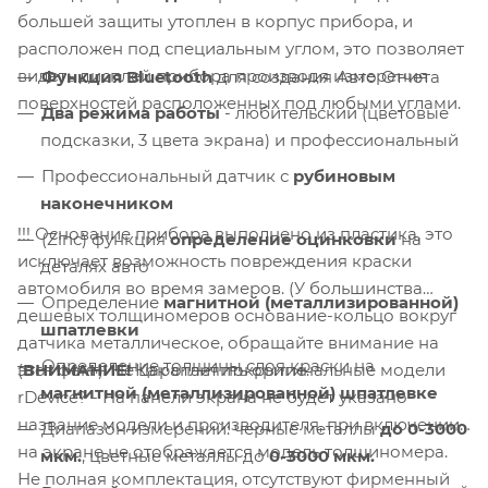
большей защиты утоплен в корпус прибора, и
расположен под специальным углом, это позволяет
видеть дисплей прибора производя измерения
Функция Bluetooth
для создания Авто Отчета
поверхностей расположенных под любыми углами.
Два режима работы
- любительский (цветовые
подсказки, 3 цвета экрана) и профессиональный
Профессиональный датчик с
рубиновым
наконечником
!!! Основание прибора выполнено из пластика, это
(Zinc) функция
определение оцинковки
на
исключает возможность повреждения краски
деталях авто
автомобиля во время замеров. (У большинства
Определение
магнитной (металлизированной)
дешевых толщиномеров основание-кольцо вокруг
шпатлевки
датчика металлическое, обращайте внимание на
Определение толщины слоя краски на
(
ВНИМАНИЕ!
Как отличить оригинальные модели
этот факт). Не царапает покрытие.
магнитной
(металлизированной)
шпатлевке
rDevice? - На панели экрана не будет указано
название модели и производителя, при включении
Диапазон измерений: черные металлы
до 0-3000
на экране не отображается модель толщиномера.
мкм.
, цветные металлы до
0-3000 мкм.
Не полная комплектация, отсутствуют фирменный