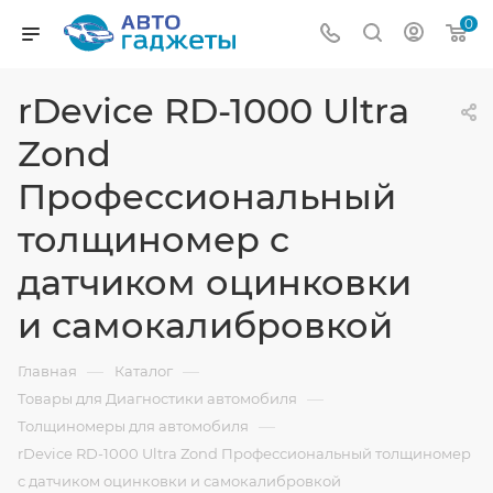
0
rDevice RD-1000 Ultra
Zond
Профессиональный
толщиномер c
датчиком оцинковки
и самокалибровкой
—
—
Главная
Каталог
—
Товары для Диагностики автомобиля
—
Толщиномеры для автомобиля
rDevice RD-1000 Ultra Zond Профессиональный толщиномер
c датчиком оцинковки и самокалибровкой