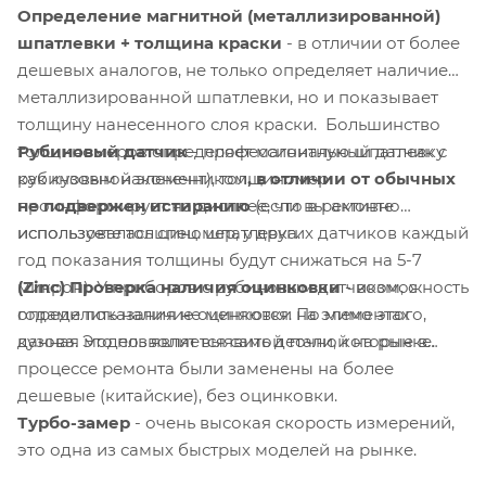
Определение магнитной (металлизированной)
шпатлевки + толщина краски
- в отличии от более
дешевых аналогов, не только определяет наличие
металлизированной шпатлевки, но и показывает
толщину нанесенного слоя краски. Большинство
Рубиновый датчик
- профессиональный датчик с
толщиномеров определяет магнитную шпатлевку
рубиновым наконечником
,
в отличии от обычных
как кузовной элемент), толщиномер
не подвержен истиранию
(если вы активно
проинформирует на дисплее, что в ремонте
используете толщиномер, у других датчиков каждый
использовалась спец. шпатлевка.
год показания толщины будут снижаться на 5-7
(Zinc) Проверка наличия оцинковки
- возможность
микрон). У приборов с рубиновым датчиком, с
определить наличие оцинковки на элементах
годами показания не меняются. По мимо этого,
кузова. Это позволит выявить детали, которые в
данная модель является самой точной на рынке.
процессе ремонта были заменены на более
дешевые (китайские), без оцинковки.
Турбо-замер
- очень высокая скорость измерений,
это одна из самых быстрых моделей на рынке.