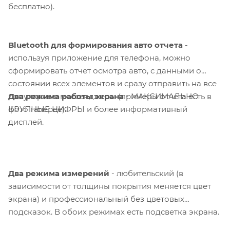
бесплатно).
Bluetooth для формирования авто отчета
-
используя приложение для телефона, можно
сформировать отчет осмотра авто, с данными о
состоянии всех элементов и сразу отправить на все
Два режима работы экрана
- МАКСИМАЛЬНО
популярные мессенджеры (примеры отчета есть в
КРУПНЫЕ ЦИФРЫ и более информативный
фото галерее).
дисплей.
Два режима измерений
- любительский (в
зависимости от толщины покрытия меняется цвет
экрана) и профессиональный без цветовых
подсказок. В обоих режимах есть подсветка экрана.