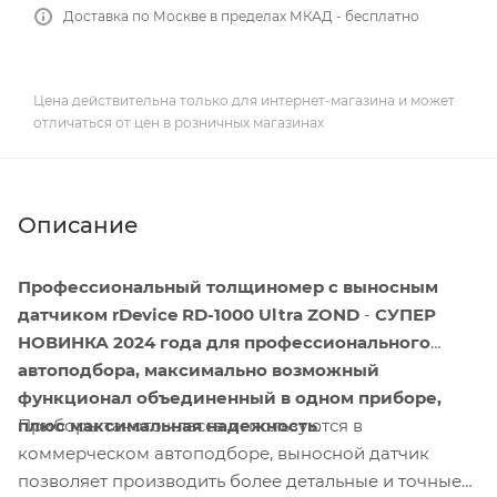
Доставка по Москве в пределах МКАД - бесплатно
Цена действительна только для интернет-магазина и может
отличаться от цен в розничных магазинах
Описание
Профессиональный толщиномер
с выносным
датчиком rDevice RD-1000 Ultra ZOND
-
СУПЕР
НОВИНКА 2024 года для профессионального
автоподбора, максимально возможный
функционал
объединенный в одном приборе
,
Приборы такого класса используются в
плюс максимальная надежность
.
коммерческом автоподборе, выносной датчик
позволяет производить более детальные и точные