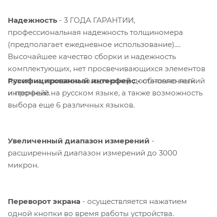
Надежность
- 3 ГОДА ГАРАНТИИ,
профессиональная надежность толщиномера
(предполагает ежедневное использование).
Высочайшее качество сборки и надежность
комплектующих, нет просвечивающихся элементов
Русифицированный интерфейс -
обновленный
пластика, при этом толщиномер достаточно легкий
интерфейс на русском языке, а также возможность
и прочный.
выбора еще 6 различных языков.
Увеличенный диапазон измерений
-
расширенный диапазон измерений до 3000
микрон.
Переворот экрана
- осуществляется нажатием
одной кнопки во время работы устройства.