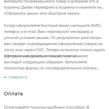
выберите понравившийся товар и добавьте его в
бампер, ремешок.
корзину. Далее перейдите в Корзину и нажмите на
Гарантия
36 месяцев
.
«Оформить заказ» или «Быстрый заказ».
Когда оформляете быстрый заказ, напишите ФИО,
телефон и e-mail. Вам перезвонит менеджер и
уточнит условия заказа. По результатам разговора
вам придет подтверждение оформления товара на
почту или через СМС. Теперь останется только ждать
Оформление заказа в стандартном режиме
доставки и радоваться новой покупке.
выглядит следующим образом. Заполняете
полностью форму по последовательным этапам:
адрес, способ доставки, оплаты, данные о себе.
Советуем в комментарии к заказу написать
информацию, которая поможет курьеру вас найти.
Нажмите кнопку «Оформить заказ».
Оплата
Оплачивайте покупки удобным способом. В