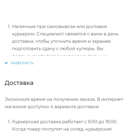
Наличные при самовывозе или доставке
курьером. Специалист свяжется с вами в день
доставки, чтобы уточнить время и заранее
подготовить сдачу с любой купюры. Вы
подписываете товаросопроводительные
документы, вносите денежные средства,
получаете товар и чек.
Безналичный расчет при самовывозе или
Доставка
оформлении в интернет-магазине: карты Visa и
MasterCard. Чтобы оплатить покупку, система
Экономьте время на получении заказа. В интернет-
перенаправит вас на сервер системы ASSIST.
магазине доступно 4 варианта доставки:
Здесь нужно ввести номер карты, срок действия
и имя держателя.
Курьерская доставка работает с 9.00 до 19.00.
Электронные системы при онлайн-заказе:
Когда товар поступит на склад, курьерская