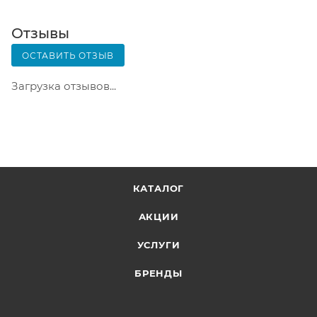
оценить состояние коробки: вес, целостность.
Вскрывать коробку самостоятельно вы можете
Отзывы
только после оплаты заказа. Один заказ может
ОСТАВИТЬ ОТЗЫВ
содержать не больше 10 позиций и его стоимость
не должна превышать 100 000 р.
Загрузка отзывов...
КАТАЛОГ
АКЦИИ
УСЛУГИ
БРЕНДЫ