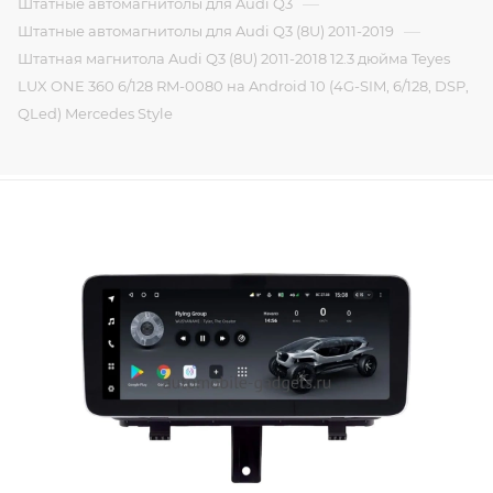
—
Штатные автомагнитолы для Audi Q3
—
Штатные автомагнитолы для Audi Q3 (8U) 2011-2019
Штатная магнитола Audi Q3 (8U) 2011-2018 12.3 дюйма Teyes
LUX ONE 360 6/128 RM-0080 на Android 10 (4G-SIM, 6/128, DSP,
QLed) Mercedes Style