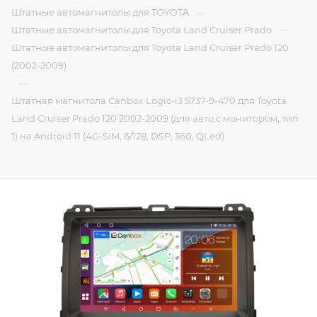
—
Штатные автомагнитолы для TOYOTA
—
Штатные автомагнитолы для Toyota Land Cruiser Prado
Штатные автомагнитолы для Toyota Land Cruiser Prado 120
(2002-2009)
—
Штатная магнитола Canbox Logic-i3 5737-9-470 для Toyota
Land Cruiser Prado 120 2002-2009 (для авто с монитором, тип
1) на Android 11 (4G-SIM, 6/128, DSP, 360, QLed)