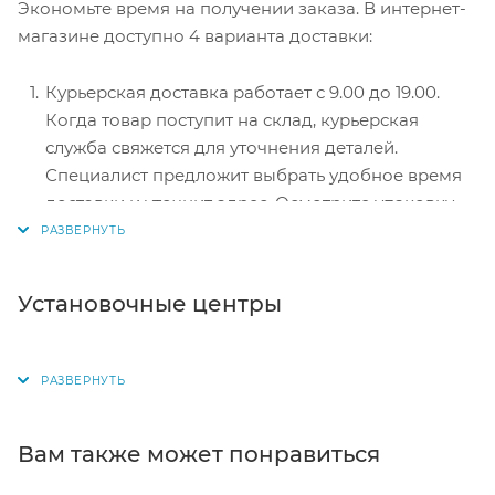
Экономьте время на получении заказа. В интернет-
перенаправит вас на сервер системы ASSIST.
магазине доступно 4 варианта доставки:
Здесь нужно ввести номер карты, срок действия
и имя держателя.
Курьерская доставка работает с 9.00 до 19.00.
Электронные системы при онлайн-заказе:
Когда товар поступит на склад, курьерская
PayPal, WebMoney и Яндекс.Деньги. Для
служба свяжется для уточнения деталей.
совершения покупки система перенаправит вас
Специалист предложит выбрать удобное время
на страницу платежного сервиса. Здесь
доставки и уточнит адрес. Осмотрите упаковку
необходимо заполнить форму по инструкции.
на целостность и соответствие указанной
комплектации.
Самовывоз из магазина. Список торговых точек
Установочные центры
для выбора появится в корзине. Когда заказ
поступит на склад, вам придет уведомление. Для
получения заказа обратитесь к сотруднику в
кассовой зоне и назовите номер.
Постамат. Когда заказ поступит на точку, на ваш
Вам также может понравиться
телефон или e-mail придет уникальный код.