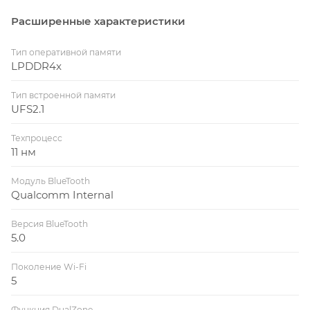
Расширенные характеристики
Тип оперативной памяти
LPDDR4x
Тип встроенной памяти
UFS2.1
Техпроцесс
11 нм
Модуль BlueTooth
Qualcomm Internal
Версия BlueTooth
5.0
Поколение Wi-Fi
5
Функция DualZone