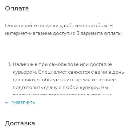
Нажмите кнопку «Оформить заказ».
Оплата
Оплачивайте покупки удобным способом. В
интернет-магазине доступно 3 варианта оплаты:
Наличные при самовывозе или доставке
курьером. Специалист свяжется с вами в день
доставки, чтобы уточнить время и заранее
подготовить сдачу с любой купюры. Вы
подписываете товаросопроводительные
документы, вносите денежные средства,
получаете товар и чек.
Безналичный расчет при самовывозе или
Доставка
оформлении в интернет-магазине: карты Visa и
MasterCard. Чтобы оплатить покупку, система