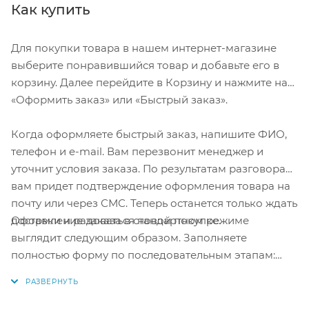
Как купить
Для покупки товара в нашем интернет-магазине
выберите понравившийся товар и добавьте его в
корзину. Далее перейдите в Корзину и нажмите на
«Оформить заказ» или «Быстрый заказ».
Когда оформляете быстрый заказ, напишите ФИО,
телефон и e-mail. Вам перезвонит менеджер и
уточнит условия заказа. По результатам разговора
вам придет подтверждение оформления товара на
почту или через СМС. Теперь останется только ждать
Оформление заказа в стандартном режиме
доставки и радоваться новой покупке.
выглядит следующим образом. Заполняете
полностью форму по последовательным этапам:
адрес, способ доставки, оплаты, данные о себе.
Советуем в комментарии к заказу написать
информацию, которая поможет курьеру вас найти.