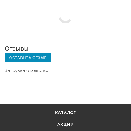
Заказ нужно оплатить в терминале постамата.
Срок хранения — 3 дня.
Почтовая доставка через почту России. Когда
заказ придет в отделение, на ваш адрес придет
извещение о посылке. Перед оплатой вы можете
оценить состояние коробки: вес, целостность.
Вскрывать коробку самостоятельно вы можете
Отзывы
только после оплаты заказа. Один заказ может
ОСТАВИТЬ ОТЗЫВ
содержать не больше 10 позиций и его стоимость
не должна превышать 100 000 р.
Загрузка отзывов...
КАТАЛОГ
АКЦИИ