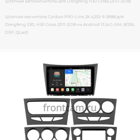
Штатные автомагнитолы для Dongfeng H30 Cross (2011-2018)
—
Штатная магнитола Canbox PRO-Line 2K 4252-9-2688 для
Dongfeng S30, H30 Cross 2011-2018 на Android 13 (4G-SIM, 8/256,
DSP, QLed)