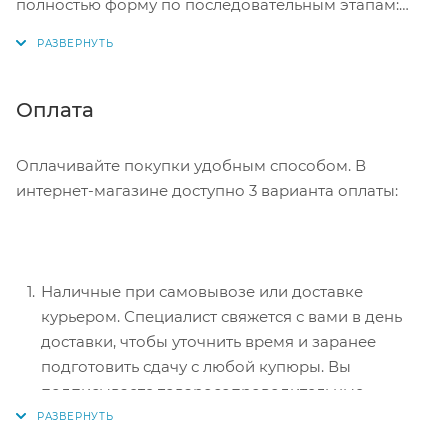
полностью форму по последовательным этапам:
адрес, способ доставки, оплаты, данные о себе.
Советуем в комментарии к заказу написать
информацию, которая поможет курьеру вас найти.
Нажмите кнопку «Оформить заказ».
Оплата
Оплачивайте покупки удобным способом. В
интернет-магазине доступно 3 варианта оплаты:
Наличные при самовывозе или доставке
курьером. Специалист свяжется с вами в день
доставки, чтобы уточнить время и заранее
подготовить сдачу с любой купюры. Вы
подписываете товаросопроводительные
документы, вносите денежные средства,
получаете товар и чек.