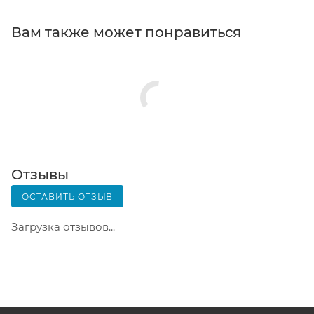
кассовой зоне и назовите номер.
Постамат. Когда заказ поступит на точку, на ваш
Вам также может понравиться
телефон или e-mail придет уникальный код.
Заказ нужно оплатить в терминале постамата.
Срок хранения — 3 дня.
Почтовая доставка через почту России. Когда
заказ придет в отделение, на ваш адрес придет
извещение о посылке. Перед оплатой вы можете
оценить состояние коробки: вес, целостность.
Вскрывать коробку самостоятельно вы можете
Отзывы
только после оплаты заказа. Один заказ может
ОСТАВИТЬ ОТЗЫВ
содержать не больше 10 позиций и его стоимость
не должна превышать 100 000 р.
Загрузка отзывов...