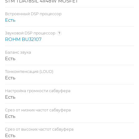
STM TDA7851L 4x48W MOSFET
Встроенный DSP процессор
Есть
Звуковой DSP процессор
?
ROHM BU32107
Баланс звука
Есть
Тонкомпенсация (LOUD)
Есть
Настройка громкости сабвуфера
Есть
Срез от низких частот сабвуфера
Есть
Срез от высоких частот сабвуфера
Есть