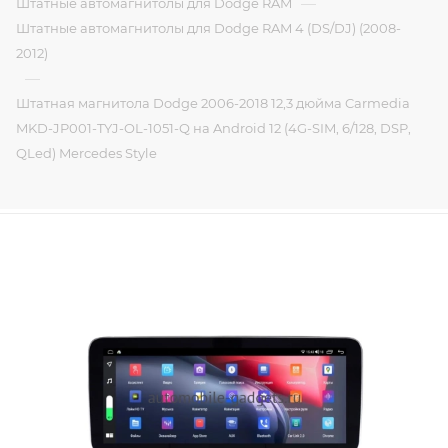
—
Штатные автомагнитолы для Dodge RAM
Штатные автомагнитолы для Dodge RAM 4 (DS/DJ) (2008-
2012)
—
Штатная магнитола Dodge 2006-2018 12,3 дюйма Carmedia
MKD-JP001-TYJ-OL-1051-Q на Android 12 (4G-SIM, 6/128, DSP,
QLed) Mercedes Style