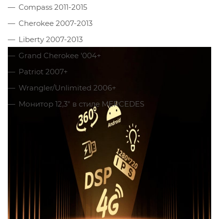
Compass 2011-2015
Cherokee 2007-2013
Liberty 2007-2013
Grand Cherokee '004+
Patriot 2007+
Wrangler/Unlimited 2006+
Монитор 12,3" в стиле MERCEDES