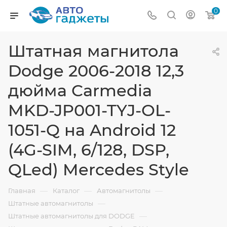
0
Штатная магнитола
Dodge 2006-2018 12,3
дюйма Carmedia
MKD-JP001-TYJ-OL-
1051-Q на Android 12
(4G-SIM, 6/128, DSP,
QLed) Mercedes Style
—
—
—
Главная
Каталог
Автомагнитолы
—
Штатные автомагнитолы
—
Штатные автомагнитолы для DODGE