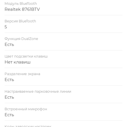
Модуль BlueTooth
Realtek 8761BTV
Версия BlueTooth
5
Функция DualZone
Есть
Цвет подсветки клавиш
Нет клавиш
Разделение экрана
Есть
Настраиваемые парковочные линии
Есть
Встроенный микрофон
Есть
Коды заводских настроек