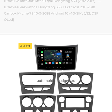
—
Штатные автомагнитолы для Dongfeng S30 (2012-2017)
Штатная магнитола Dongfeng S30, H30 Cross 2011-2018
Canbox M-Line 7840-9-2688 Android 10 (4G-SIM, 2/32, DSP,
QLed)
Акция