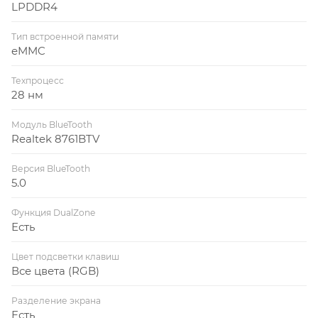
LPDDR4
Тип встроенной памяти
eMMC
Техпроцесс
28 нм
Модуль BlueTooth
Realtek 8761BTV
Версия BlueTooth
5.0
Функция DualZone
Есть
Цвет подсветки клавиш
Все цвета (RGB)
Разделение экрана
Есть