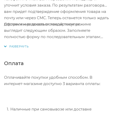
уточнит условия заказа. По результатам разговора
вам придет подтверждение оформления товара на
почту или через СМС. Теперь останется только ждать
Оформление заказа в стандартном режиме
доставки и радоваться новой покупке.
выглядит следующим образом. Заполняете
полностью форму по последовательным этапам:
адрес, способ доставки, оплаты, данные о себе.
Советуем в комментарии к заказу написать
информацию, которая поможет курьеру вас найти.
Нажмите кнопку «Оформить заказ».
Оплата
Оплачивайте покупки удобным способом. В
интернет-магазине доступно 3 варианта оплаты:
Наличные при самовывозе или доставке