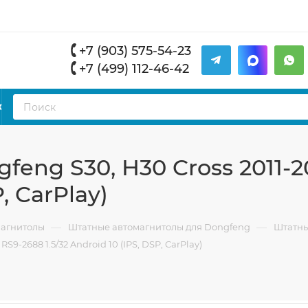
+7 (903) 575-54-23
+7 (499) 112-46-42
К
eng S30, H30 Cross 2011-
P, CarPlay)
—
—
магнитолы
Штатные автомагнитолы для Dongfeng
Штатны
9-2688 1.5/32 Android 10 (IPS, DSP, CarPlay)