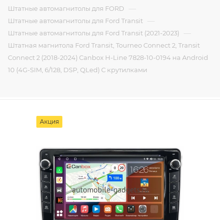
—
Штатные автомагнитолы для FORD
—
Штатные автомагнитолы для Ford Transit
—
Штатные автомагнитолы для Ford Transit (2021-2023)
Штатная магнитола Ford Transit, Tourneo Connect 2, Transit
Connect 2 (2018-2024) Canbox H-Line 7828-10-0194 на Android
10 (4G-SIM, 6/128, DSP, QLed) С крутилками
Акция