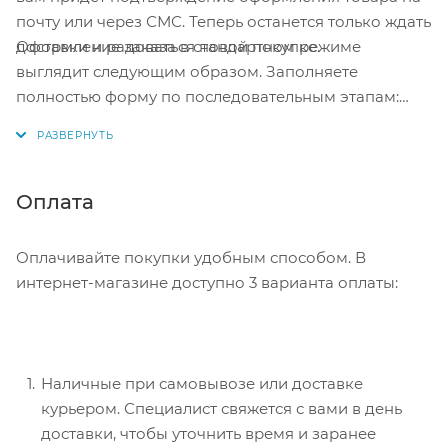
почту или через СМС. Теперь останется только ждать
Оформление заказа в стандартном режиме
доставки и радоваться новой покупке.
выглядит следующим образом. Заполняете
полностью форму по последовательным этапам:
адрес, способ доставки, оплаты, данные о себе.
Советуем в комментарии к заказу написать
информацию, которая поможет курьеру вас найти.
Нажмите кнопку «Оформить заказ».
Оплата
Оплачивайте покупки удобным способом. В
интернет-магазине доступно 3 варианта оплаты:
Наличные при самовывозе или доставке
курьером. Специалист свяжется с вами в день
доставки, чтобы уточнить время и заранее