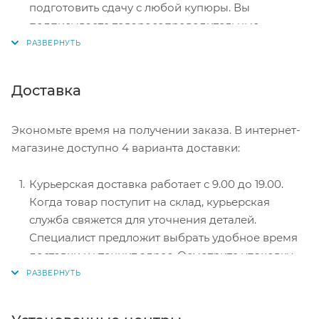
подготовить сдачу с любой купюры. Вы
подписываете товаросопроводительные
документы, вносите денежные средства,
получаете товар и чек.
Безналичный расчет при самовывозе или
Доставка
оформлении в интернет-магазине: карты Visa и
MasterCard. Чтобы оплатить покупку, система
Экономьте время на получении заказа. В интернет-
перенаправит вас на сервер системы ASSIST.
магазине доступно 4 варианта доставки:
Здесь нужно ввести номер карты, срок действия
и имя держателя.
Курьерская доставка работает с 9.00 до 19.00.
Электронные системы при онлайн-заказе:
Когда товар поступит на склад, курьерская
PayPal, WebMoney и Яндекс.Деньги. Для
служба свяжется для уточнения деталей.
совершения покупки система перенаправит вас
Специалист предложит выбрать удобное время
на страницу платежного сервиса. Здесь
доставки и уточнит адрес. Осмотрите упаковку
необходимо заполнить форму по инструкции.
на целостность и соответствие указанной
комплектации.
Самовывоз из магазина. Список торговых точек