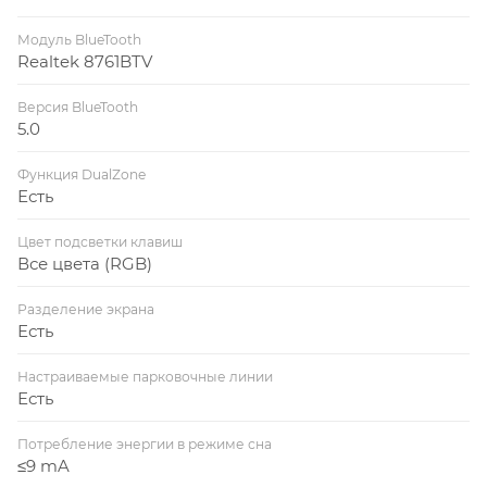
Модуль BlueTooth
Realtek 8761BTV
Версия BlueTooth
5.0
Функция DualZone
Есть
Цвет подсветки клавиш
Все цвета (RGB)
Разделение экрана
Есть
Настраиваемые парковочные линии
Есть
Потребление энергии в режиме сна
≤9 mA