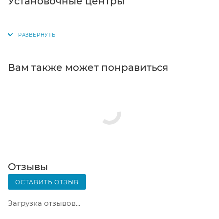
Установочные центры
для выбора появится в корзине. Когда заказ
поступит на склад, вам придет уведомление. Для
получения заказа обратитесь к сотруднику в
кассовой зоне и назовите номер.
Постамат. Когда заказ поступит на точку, на ваш
Вам также может понравиться
телефон или e-mail придет уникальный код.
Заказ нужно оплатить в терминале постамата.
Срок хранения — 3 дня.
Почтовая доставка через почту России. Когда
заказ придет в отделение, на ваш адрес придет
извещение о посылке. Перед оплатой вы можете
оценить состояние коробки: вес, целостность.
Вскрывать коробку самостоятельно вы можете
Отзывы
только после оплаты заказа. Один заказ может
ОСТАВИТЬ ОТЗЫВ
содержать не больше 10 позиций и его стоимость
не должна превышать 100 000 р.
Загрузка отзывов...