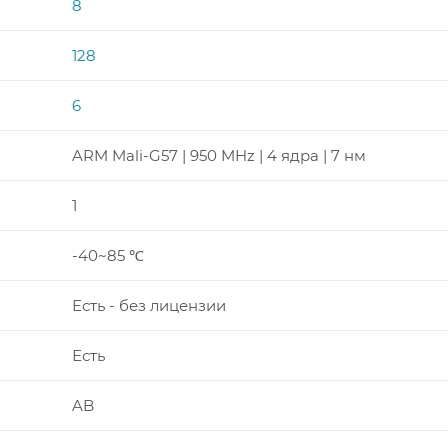
8
128
6
ARM Mali-G57 | 950 MHz | 4 ядра | 7 нм
1
-40~85 ℃
Есть - без лицензии
Есть
AB