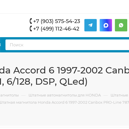
+7 (903) 575-54-23
+7 (499) 112-46-42
К
a Accord 6 1997-2002 Canb
, 6/128, DSP, QLed)
—
—
магнитолы
Штатные автомагнитолы для HONDA
Штатные 
Штатная магнитола Honda Accord 6 1997-2002 Canbox PRO-Line 7874-