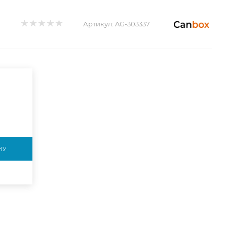
Артикул:
AG-303337
НУ