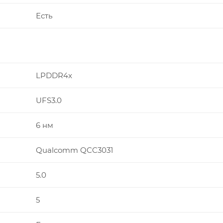
Есть
LPDDR4x
UFS3.0
6 нм
Qualcomm QCC3031
5.0
5