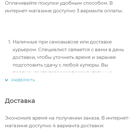
Оплачивайте покупки удобным способом. В
интернет-магазине доступно 3 варианта оплаты:
Наличные при самовывозе или доставке
курьером. Специалист свяжется с вами в день
доставки, чтобы уточнить время и заранее
подготовить сдачу с любой купюры. Вы
подписываете товаросопроводительные
документы, вносите денежные средства,
получаете товар и чек.
Безналичный расчет при самовывозе или
Доставка
оформлении в интернет-магазине: карты Visa и
MasterCard. Чтобы оплатить покупку, система
Экономьте время на получении заказа. В интернет-
перенаправит вас на сервер системы ASSIST.
магазине доступно 4 варианта доставки:
Здесь нужно ввести номер карты, срок действия
и имя держателя.