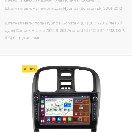
—
Штатные автомагнитолы для Hyundai Sonata
Штатные автомагнитолы для Hyundai Sonata (EF) 2001-2012
—
Штатная магнитола Hyundai Sonata 4 (EF) 2001-2012 (левый
руль) Canbox H-Line 7822-9-268 Android 10 (4G-SIM, 4/32, DSP,
IPS) С крутилками
Акция