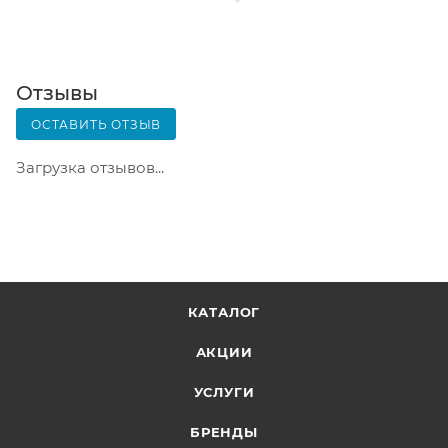
заказ придет в отделение, на ваш адрес придет
извещение о посылке. Перед оплатой вы можете
оценить состояние коробки: вес, целостность.
Вскрывать коробку самостоятельно вы можете
Отзывы
только после оплаты заказа. Один заказ может
ОСТАВИТЬ ОТЗЫВ
содержать не больше 10 позиций и его стоимость
не должна превышать 100 000 р.
Загрузка отзывов...
КАТАЛОГ
АКЦИИ
УСЛУГИ
БРЕНДЫ