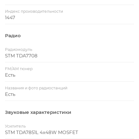
Индекс производительности
1447
Радио
Радиомодуль
STM TDA7708
FM/AM тюнер
Есть
Названия и фото радиостанций
Есть
Звуковые характеристики
Усилитель
STM TDA7851L 4x48W MOSFET