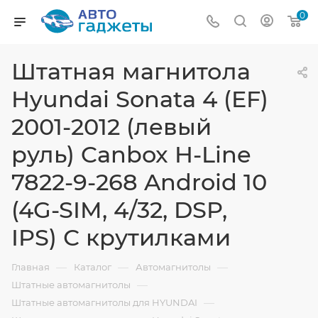
0
Штатная магнитола
Hyundai Sonata 4 (EF)
2001-2012 (левый
руль) Canbox H-Line
7822-9-268 Android 10
(4G-SIM, 4/32, DSP,
IPS) С крутилками
—
—
—
Главная
Каталог
Автомагнитолы
—
Штатные автомагнитолы
—
Штатные автомагнитолы для HYUNDAI