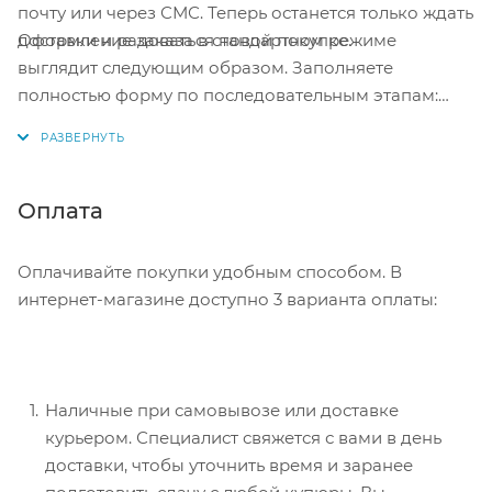
почту или через СМС. Теперь останется только ждать
Оформление заказа в стандартном режиме
доставки и радоваться новой покупке.
выглядит следующим образом. Заполняете
полностью форму по последовательным этапам:
адрес, способ доставки, оплаты, данные о себе.
Советуем в комментарии к заказу написать
информацию, которая поможет курьеру вас найти.
Нажмите кнопку «Оформить заказ».
Оплата
Оплачивайте покупки удобным способом. В
интернет-магазине доступно 3 варианта оплаты:
Наличные при самовывозе или доставке
курьером. Специалист свяжется с вами в день
доставки, чтобы уточнить время и заранее