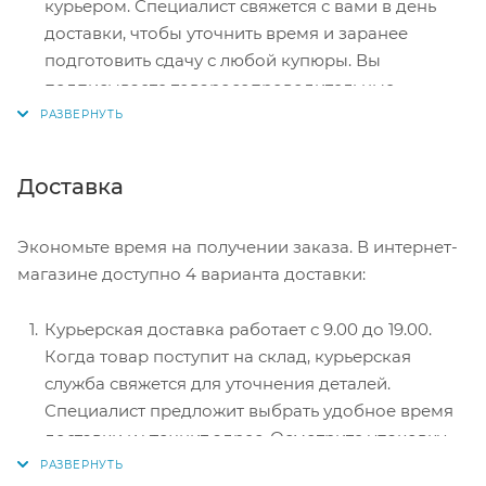
курьером. Специалист свяжется с вами в день
доставки, чтобы уточнить время и заранее
подготовить сдачу с любой купюры. Вы
подписываете товаросопроводительные
документы, вносите денежные средства,
получаете товар и чек.
Безналичный расчет при самовывозе или
Доставка
оформлении в интернет-магазине: карты Visa и
MasterCard. Чтобы оплатить покупку, система
Экономьте время на получении заказа. В интернет-
перенаправит вас на сервер системы ASSIST.
магазине доступно 4 варианта доставки:
Здесь нужно ввести номер карты, срок действия
и имя держателя.
Курьерская доставка работает с 9.00 до 19.00.
Электронные системы при онлайн-заказе:
Когда товар поступит на склад, курьерская
PayPal, WebMoney и Яндекс.Деньги. Для
служба свяжется для уточнения деталей.
совершения покупки система перенаправит вас
Специалист предложит выбрать удобное время
на страницу платежного сервиса. Здесь
доставки и уточнит адрес. Осмотрите упаковку
необходимо заполнить форму по инструкции.
на целостность и соответствие указанной