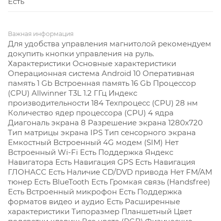
Есть
Важная информация
Для удобства управления магнитолой рекомендуем
докупить кнопки управления на руль.
Характеристики Основные характеристики
Операционная система Android 10
Оперативная
память 1 Gb
Встроенная память 16 Gb
Процессор
(CPU) Allwinner T3L 1.2 ГГц
Индекс
производительности 184
Техпроцесс (CPU) 28 нм
Количество ядер процессора (CPU) 4 ядра
Диагональ экрана 8
Разрешение экрана 1280x720
Тип матрицы экрана IPS
Тип сенсорного экрана
Емкостный
Встроенный 4G модем (SIM) Нет
Встроенный Wi-Fi Есть
Поддержка Яндекс
Навигатора Есть
Навигация GPS Есть
Навигация
ГЛОНАСС Есть
Наличие CD/DVD привода Нет
FM/AM
тюнер Есть
BlueTooth Есть
Громкая связь (Handsfree)
Есть
Встроенный микрофон Есть
Поддержка
форматов видео и аудио Есть Расширенные
характеристики
Типоразмер Планшетный
Цвет