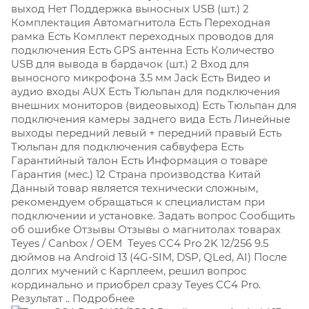
выход Нет Поддержка выносных USB (шт.) 2
Комплектация Автомагнитола Есть Переходная
рамка Есть Комплект переходных проводов для
подключения Есть GPS антенна Есть Количество
USB для вывода в бардачок (шт.) 2 Вход для
выносного микрофона 3.5 мм Jack Есть Видео и
аудио входы AUX Есть Тюльпан для подключения
внешних мониторов (видеовыход) Есть Тюльпан для
подключения камеры заднего вида Есть Линейные
выходы передний левый + передний правый Есть
Тюльпан для подключения сабвуфера Есть
Гарантийный талон Есть Информация о товаре
Гарантия (мес.) 12
Страна производства Китай
Данный товар является технически сложным,
рекомендуем обращаться к специалистам при
подключении и установке. Задать вопрос Сообщить
об ошибке Отзывы Отзывы о магнитолах товарах
Teyes / Canbox / OEM
Teyes CC4 Pro 2K 12/256 9.5
дюймов на Android 13 (4G-SIM, DSP, QLed, AI) После
долгих мучений с Карплеем, решил вопрос
кординально и приобрел сразу Teyes CC4 Pro.
Результат .. Подробнее