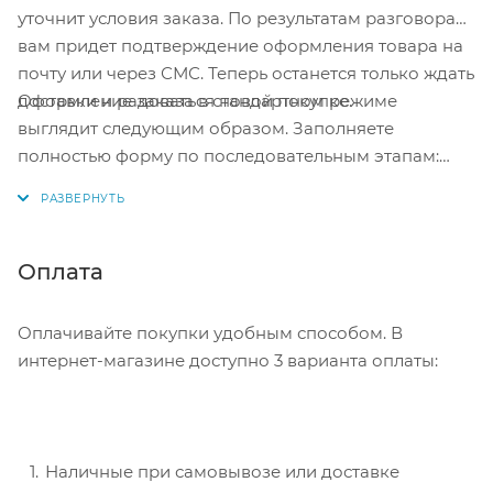
уточнит условия заказа. По результатам разговора
вам придет подтверждение оформления товара на
почту или через СМС. Теперь останется только ждать
Оформление заказа в стандартном режиме
доставки и радоваться новой покупке.
выглядит следующим образом. Заполняете
полностью форму по последовательным этапам:
адрес, способ доставки, оплаты, данные о себе.
Советуем в комментарии к заказу написать
информацию, которая поможет курьеру вас найти.
Нажмите кнопку «Оформить заказ».
Оплата
Оплачивайте покупки удобным способом. В
интернет-магазине доступно 3 варианта оплаты:
Наличные при самовывозе или доставке