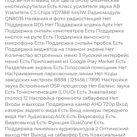
подсветки клавиш Все цвета (RGB)
Физические
кнопки/крутилки Есть
Класс усилителя звука AB
Усилитель CS Chips YD7388 4x41W
Радиомодуль
QN8035
Названия и фото радиостанций Нет
Поддержка RDS Нет
Поддержка кодека Aptx Нет
Поддержка онлайн кинотеатров Есть
Поддержка
кнопок на руле Есть
Поддержка выносного
микрофона Есть
Поддержка онлайн пробок Есть
Поддержка виджетов на главном экране Нет
Количество встроенных меню 3 Русский интерфейс
меню Есть
Приложения из Google Play Market Есть
Разделение экрана Есть
Голосовой помощник Нет
Настраиваемые парковочные линии Нет Коды
заводских настроек 8888 | 123456 | 7890 Настройки
звука
Встроенный DSP процессор Нет
Баланс звука
Есть
Тонкомпенсация (LOUD) Есть
Эквалайзер
(полос) 12
Настройка громкости сабвуфера Нет
Входы и выходы
Поддержка камер AHD 720p Вход
камеры заднего вида Есть
Вход камеры переднего
вида Нет
Аудиовход AUX Есть
Видеовход Есть
Видеовыход Есть
Функция DualZone Есть
Поддержка линейных аудиовыходов 2
Оптический
выход Нет
Выход на сабвуфер Есть
Коаксиальный