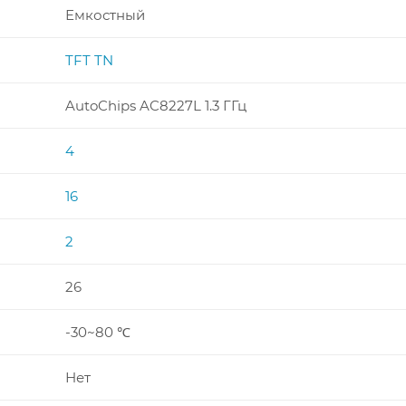
Емкостный
TFT TN
AutoChips AC8227L 1.3 ГГц
4
16
2
26
-30~80 ℃
Нет