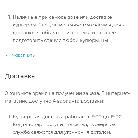
Наличные при самовывозе или доставке
курьером. Специалист свяжется с вами в день
доставки, чтобы уточнить время и заранее
подготовить сдачу с любой купюры. Вы
подписываете товаросопроводительные
документы, вносите денежные средства,
получаете товар и чек.
Безналичный расчет при самовывозе или
Доставка
оформлении в интернет-магазине: карты Visa и
MasterCard. Чтобы оплатить покупку, система
Экономьте время на получении заказа. В интернет-
перенаправит вас на сервер системы ASSIST.
магазине доступно 4 варианта доставки:
Здесь нужно ввести номер карты, срок действия
и имя держателя.
Курьерская доставка работает с 9.00 до 19.00.
Электронные системы при онлайн-заказе:
Когда товар поступит на склад, курьерская
PayPal, WebMoney и Яндекс.Деньги. Для
служба свяжется для уточнения деталей.
совершения покупки система перенаправит вас