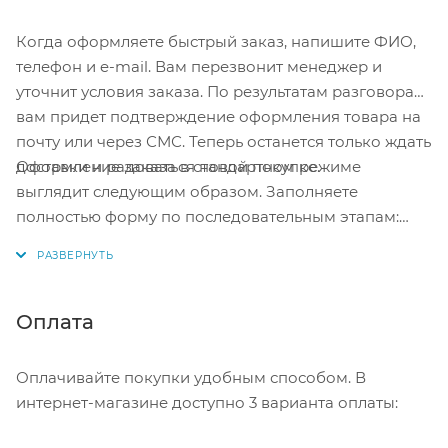
Когда оформляете быстрый заказ, напишите ФИО,
телефон и e-mail. Вам перезвонит менеджер и
уточнит условия заказа. По результатам разговора
вам придет подтверждение оформления товара на
почту или через СМС. Теперь останется только ждать
Оформление заказа в стандартном режиме
доставки и радоваться новой покупке.
выглядит следующим образом. Заполняете
полностью форму по последовательным этапам:
адрес, способ доставки, оплаты, данные о себе.
Советуем в комментарии к заказу написать
информацию, которая поможет курьеру вас найти.
Нажмите кнопку «Оформить заказ».
Оплата
Оплачивайте покупки удобным способом. В
интернет-магазине доступно 3 варианта оплаты: