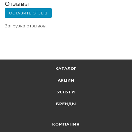
Вскрывать коробку самостоятельно вы можете
Отзывы
только после оплаты заказа. Один заказ может
ОСТАВИТЬ ОТЗЫВ
содержать не больше 10 позиций и его стоимость
не должна превышать 100 000 р.
Загрузка отзывов...
КАТАЛОГ
АКЦИИ
УСЛУГИ
БРЕНДЫ
КОМПАНИЯ