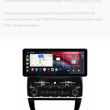
Штатные автомагнитолы для Nissan Pulsar (C13) (2014-2018)
—
Штатная магнитола Nissan Pulsar 6 (C13) 2014-2018 10.25
дюйма Canbox M-Line 7715-0578 на Android 10 (4G-SIM, 4/64,
DSP, QLed) Audi Style