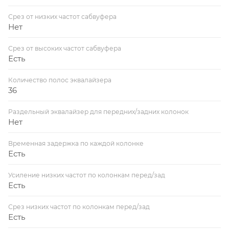
Срез от низких частот сабвуфера
Нет
Срез от высоких частот сабвуфера
Есть
Количество полос эквалайзера
36
Раздельный эквалайзер для передних/задних колонок
Нет
Временная задержка по каждой колонке
Есть
Усиление низких частот по колонкам перед/зад
Есть
Срез низких частот по колонкам перед/зад
Есть