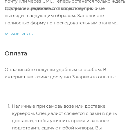
почту или через СМС. Теперь останется только ждать
Оформление заказа в стандартном режиме
доставки и радоваться новой покупке.
выглядит следующим образом. Заполняете
полностью форму по последовательным этапам:
адрес, способ доставки, оплаты, данные о себе.
Советуем в комментарии к заказу написать
информацию, которая поможет курьеру вас найти.
Нажмите кнопку «Оформить заказ».
Оплата
Оплачивайте покупки удобным способом. В
интернет-магазине доступно 3 варианта оплаты:
Наличные при самовывозе или доставке
курьером. Специалист свяжется с вами в день
доставки, чтобы уточнить время и заранее
подготовить сдачу с любой купюры. Вы