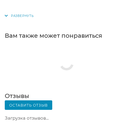
для выбора появится в корзине. Когда заказ
поступит на склад, вам придет уведомление. Для
получения заказа обратитесь к сотруднику в
кассовой зоне и назовите номер.
Постамат. Когда заказ поступит на точку, на ваш
Вам также может понравиться
телефон или e-mail придет уникальный код.
Заказ нужно оплатить в терминале постамата.
Срок хранения — 3 дня.
Почтовая доставка через почту России. Когда
заказ придет в отделение, на ваш адрес придет
извещение о посылке. Перед оплатой вы можете
оценить состояние коробки: вес, целостность.
Вскрывать коробку самостоятельно вы можете
Отзывы
только после оплаты заказа. Один заказ может
ОСТАВИТЬ ОТЗЫВ
содержать не больше 10 позиций и его стоимость
не должна превышать 100 000 р.
Загрузка отзывов...