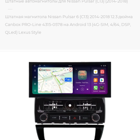
Штатные автомагнитолы для Nissan Pulsar (C13) (2014-2018)
—
Штатная магнитола Nissan Pulsar 6 (C13) 2014-2018 12.3 дюйма
Canbox PRO-Line 4315-0578 на Android 13 (4G-SIM, 4/64, DSP,
QLed) Lexus Style