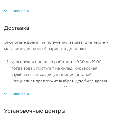
подписываете товаросопроводительные
документы, вносите денежные средства,
получаете товар и чек.
Безналичный расчет при самовывозе или
Доставка
оформлении в интернет-магазине: карты Visa и
MasterCard. Чтобы оплатить покупку, система
Экономьте время на получении заказа. В интернет-
перенаправит вас на сервер системы ASSIST.
магазине доступно 4 варианта доставки:
Здесь нужно ввести номер карты, срок действия
и имя держателя.
Курьерская доставка работает с 9.00 до 19.00.
Электронные системы при онлайн-заказе:
Когда товар поступит на склад, курьерская
PayPal, WebMoney и Яндекс.Деньги. Для
служба свяжется для уточнения деталей.
совершения покупки система перенаправит вас
Специалист предложит выбрать удобное время
на страницу платежного сервиса. Здесь
доставки и уточнит адрес. Осмотрите упаковку
необходимо заполнить форму по инструкции.
на целостность и соответствие указанной
комплектации.
Самовывоз из магазина. Список торговых точек
Установочные центры