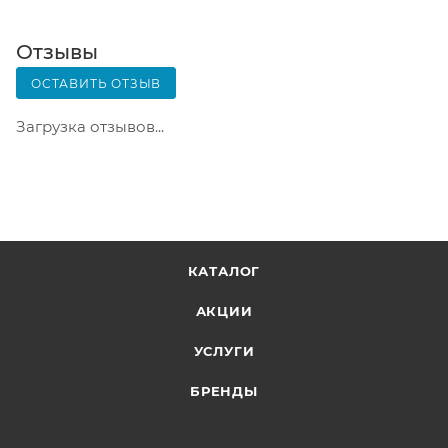
оценить состояние коробки: вес, целостность.
Вскрывать коробку самостоятельно вы можете
Отзывы
только после оплаты заказа. Один заказ может
ОСТАВИТЬ ОТЗЫВ
содержать не больше 10 позиций и его стоимость
не должна превышать 100 000 р.
Загрузка отзывов...
КАТАЛОГ
АКЦИИ
УСЛУГИ
БРЕНДЫ