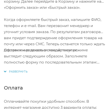
корзину. Далее перейдите в Корзину и нажмите на
«Оформить заказ» или «Быстрый заказ».
Когда оформляете быстрый заказ, напишите ФИО,
телефон и e-mail. Вам перезвонит менеджер и
уточнит условия заказа. По результатам разговора
вам придет подтверждение оформления товара на
почту или через СМС. Теперь останется только ждать
Оформление заказа в стандартном режиме
доставки и радоваться новой покупке.
выглядит следующим образом. Заполняете
полностью форму по последовательным этапам:
адрес, способ доставки, оплаты, данные о себе.
Советуем в комментарии к заказу написать
информацию, которая поможет курьеру вас найти.
Нажмите кнопку «Оформить заказ».
Оплата
Оплачивайте покупки удобным способом. В
интернет-магазине доступно 3 варианта оплаты: