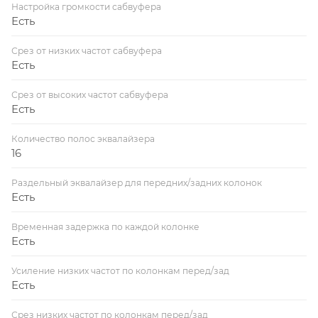
Настройка громкости сабвуфера
Есть
Срез от низких частот сабвуфера
Есть
Срез от высоких частот сабвуфера
Есть
Количество полос эквалайзера
16
Раздельный эквалайзер для передних/задних колонок
Есть
Временная задержка по каждой колонке
Есть
Усиление низких частот по колонкам перед/зад
Есть
Срез низких частот по колонкам перед/зад