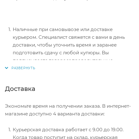
Наличные при самовывозе или доставке
курьером. Специалист свяжется с вами в день
доставки, чтобы уточнить время и заранее
подготовить сдачу с любой купюры. Вы
подписываете товаросопроводительные
документы, вносите денежные средства,
получаете товар и чек.
Безналичный расчет при самовывозе или
Доставка
оформлении в интернет-магазине: карты Visa и
MasterCard. Чтобы оплатить покупку, система
Экономьте время на получении заказа. В интернет-
перенаправит вас на сервер системы ASSIST.
магазине доступно 4 варианта доставки:
Здесь нужно ввести номер карты, срок действия
и имя держателя.
Курьерская доставка работает с 9.00 до 19.00.
Электронные системы при онлайн-заказе:
Когда товар поступит на склад, курьерская