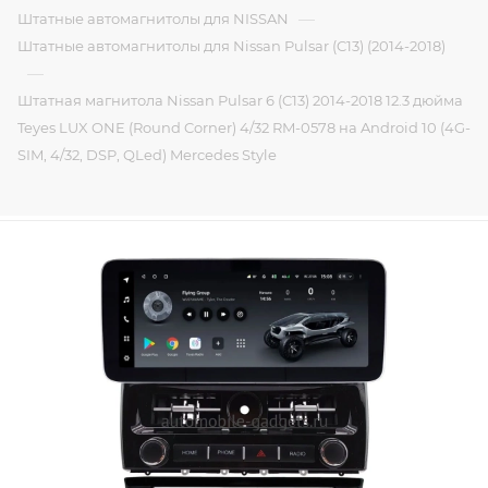
—
Штатные автомагнитолы для NISSAN
Штатные автомагнитолы для Nissan Pulsar (C13) (2014-2018)
—
Штатная магнитола Nissan Pulsar 6 (C13) 2014-2018 12.3 дюйма
Teyes LUX ONE (Round Corner) 4/32 RM-0578 на Android 10 (4G-
SIM, 4/32, DSP, QLed) Mercedes Style