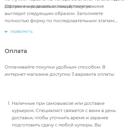
Оформление заказа в стандартном режиме
доставки и радоваться новой покупке.
выглядит следующим образом. Заполняете
полностью форму по последовательным этапам:
адрес, способ доставки, оплаты, данные о себе.
Советуем в комментарии к заказу написать
информацию, которая поможет курьеру вас найти.
Нажмите кнопку «Оформить заказ».
Оплата
Оплачивайте покупки удобным способом. В
интернет-магазине доступно 3 варианта оплаты:
Наличные при самовывозе или доставке
курьером. Специалист свяжется с вами в день
доставки, чтобы уточнить время и заранее
подготовить сдачу с любой купюры. Вы