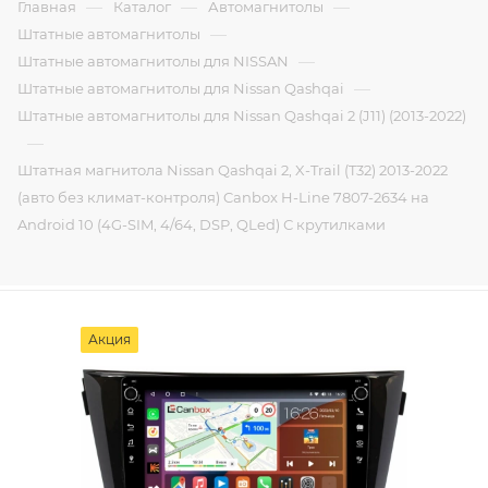
—
—
—
Главная
Каталог
Автомагнитолы
—
Штатные автомагнитолы
—
Штатные автомагнитолы для NISSAN
—
Штатные автомагнитолы для Nissan Qashqai
Штатные автомагнитолы для Nissan Qashqai 2 (J11) (2013-2022)
—
Штатная магнитола Nissan Qashqai 2, X-Trail (T32) 2013-2022
(авто без климат-контроля) Canbox H-Line 7807-2634 на
Android 10 (4G-SIM, 4/64, DSP, QLed) С крутилками
Акция