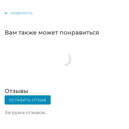
поступит на склад, вам придет уведомление. Для
получения заказа обратитесь к сотруднику в
кассовой зоне и назовите номер.
Постамат. Когда заказ поступит на точку, на ваш
Вам также может понравиться
телефон или e-mail придет уникальный код.
Заказ нужно оплатить в терминале постамата.
Срок хранения — 3 дня.
Почтовая доставка через почту России. Когда
заказ придет в отделение, на ваш адрес придет
извещение о посылке. Перед оплатой вы можете
оценить состояние коробки: вес, целостность.
Вскрывать коробку самостоятельно вы можете
Отзывы
только после оплаты заказа. Один заказ может
ОСТАВИТЬ ОТЗЫВ
содержать не больше 10 позиций и его стоимость
не должна превышать 100 000 р.
Загрузка отзывов...