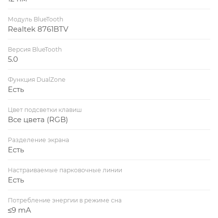
Модуль BlueTooth
Realtek 8761BTV
Версия BlueTooth
5.0
Функция DualZone
Есть
Цвет подсветки клавиш
Все цвета (RGB)
Разделение экрана
Есть
Настраиваемые парковочные линии
Есть
Потребление энергии в режиме сна
≤9 mA