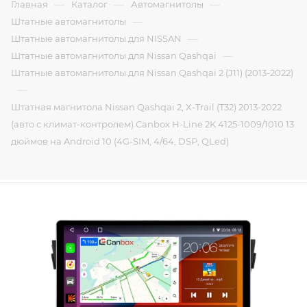
—
—
—
Главная
Каталог
Автомагнитолы
—
Штатные автомагнитолы
—
Штатные автомагнитолы для NISSAN
—
Штатные автомагнитолы для Nissan Qashqai
Штатные автомагнитолы для Nissan Qashqai 2 (J11) (2013-2022)
—
Штатная магнитола Nissan Qashqai 2, X-Trail (T32) 2013-2022
(авто с климат-контролем) Canbox H-Line 2K 4125-1009/1010 13
дюймов на Android 10 (4G-SIM, 4/64, DSP, QLed)