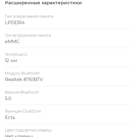
Расширенные характеристики
Тип оперативной памяти
LPDDR4
Тип встроенной памяти
eMMC
Техпроцесс
12 нм
Модуль BlueTooth
Realtek 8761BTV
Версия BlueTooth
5.0
Функция DualZone
Есть
Цвет подсветки клавиш
Нет клавиш