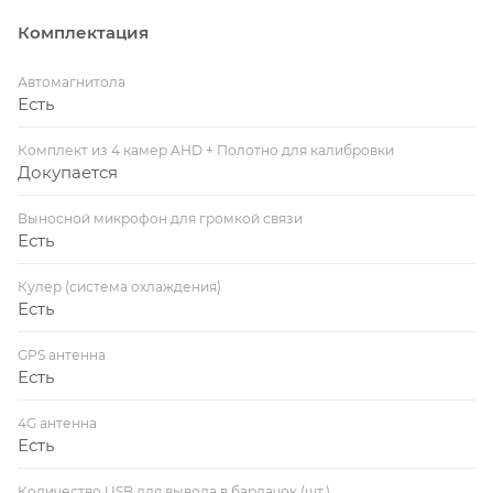
Комплектация
Автомагнитола
Есть
Комплект из 4 камер AHD + Полотно для калибровки
Докупается
Выносной микрофон для громкой связи
Есть
Кулер (система охлаждения)
Есть
GPS антенна
Есть
4G антенна
Есть
Количество USB для вывода в бардачок (шт.)