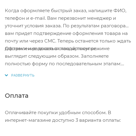
Когда оформляете быстрый заказ, напишите ФИО,
телефон и e-mail. Вам перезвонит менеджер и
уточнит условия заказа. По результатам разговора
вам придет подтверждение оформления товара на
почту или через СМС. Теперь останется только ждать
Оформление заказа в стандартном режиме
доставки и радоваться новой покупке.
выглядит следующим образом. Заполняете
полностью форму по последовательным этапам:
адрес, способ доставки, оплаты, данные о себе.
Советуем в комментарии к заказу написать
информацию, которая поможет курьеру вас найти.
Нажмите кнопку «Оформить заказ».
Оплата
Оплачивайте покупки удобным способом. В
интернет-магазине доступно 3 варианта оплаты: