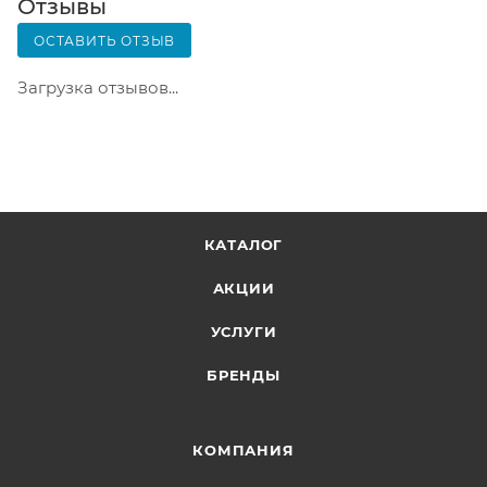
Отзывы
только после оплаты заказа. Один заказ может
ОСТАВИТЬ ОТЗЫВ
содержать не больше 10 позиций и его стоимость
не должна превышать 100 000 р.
Загрузка отзывов...
КАТАЛОГ
АКЦИИ
УСЛУГИ
БРЕНДЫ
КОМПАНИЯ