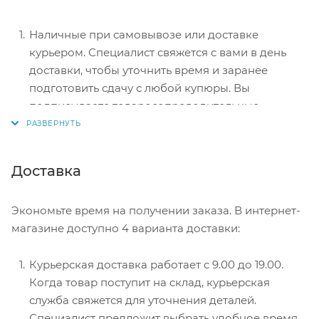
Наличные при самовывозе или доставке
курьером. Специалист свяжется с вами в день
доставки, чтобы уточнить время и заранее
подготовить сдачу с любой купюры. Вы
подписываете товаросопроводительные
документы, вносите денежные средства,
получаете товар и чек.
Безналичный расчет при самовывозе или
Доставка
оформлении в интернет-магазине: карты Visa и
MasterCard. Чтобы оплатить покупку, система
Экономьте время на получении заказа. В интернет-
перенаправит вас на сервер системы ASSIST.
магазине доступно 4 варианта доставки:
Здесь нужно ввести номер карты, срок действия
и имя держателя.
Курьерская доставка работает с 9.00 до 19.00.
Электронные системы при онлайн-заказе:
Когда товар поступит на склад, курьерская
PayPal, WebMoney и Яндекс.Деньги. Для
служба свяжется для уточнения деталей.
совершения покупки система перенаправит вас
Специалист предложит выбрать удобное время