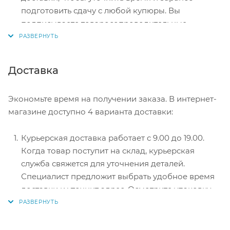
подготовить сдачу с любой купюры. Вы
подписываете товаросопроводительные
документы, вносите денежные средства,
получаете товар и чек.
Безналичный расчет при самовывозе или
Доставка
оформлении в интернет-магазине: карты Visa и
MasterCard. Чтобы оплатить покупку, система
Экономьте время на получении заказа. В интернет-
перенаправит вас на сервер системы ASSIST.
магазине доступно 4 варианта доставки:
Здесь нужно ввести номер карты, срок действия
и имя держателя.
Курьерская доставка работает с 9.00 до 19.00.
Электронные системы при онлайн-заказе:
Когда товар поступит на склад, курьерская
PayPal, WebMoney и Яндекс.Деньги. Для
служба свяжется для уточнения деталей.
совершения покупки система перенаправит вас
Специалист предложит выбрать удобное время
на страницу платежного сервиса. Здесь
доставки и уточнит адрес. Осмотрите упаковку
необходимо заполнить форму по инструкции.
на целостность и соответствие указанной
комплектации.