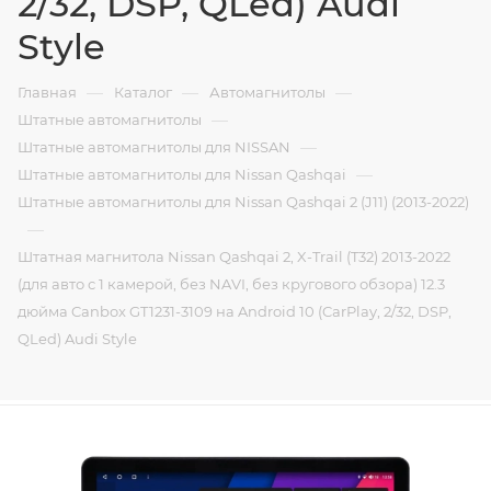
2/32, DSP, QLed) Audi
Style
—
—
—
Главная
Каталог
Автомагнитолы
—
Штатные автомагнитолы
—
Штатные автомагнитолы для NISSAN
—
Штатные автомагнитолы для Nissan Qashqai
Штатные автомагнитолы для Nissan Qashqai 2 (J11) (2013-2022)
—
Штатная магнитола Nissan Qashqai 2, X-Trail (T32) 2013-2022
(для авто с 1 камерой, без NAVI, без кругового обзора) 12.3
дюйма Canbox GT1231-3109 на Android 10 (CarPlay, 2/32, DSP,
QLed) Audi Style