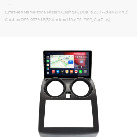
—
Штатная магнитола Nissan Qashqai, Dualis 2007-2014 (Тип 3)
Canbox RS9-0339 1.5/32 Android 10 (IPS, DSP, CarPlay)