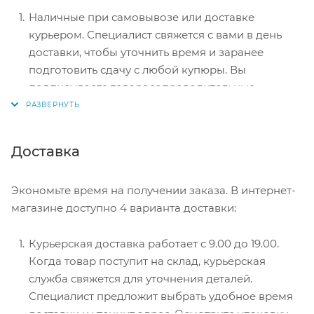
Наличные при самовывозе или доставке
курьером. Специалист свяжется с вами в день
доставки, чтобы уточнить время и заранее
подготовить сдачу с любой купюры. Вы
подписываете товаросопроводительные
документы, вносите денежные средства,
получаете товар и чек.
Безналичный расчет при самовывозе или
Доставка
оформлении в интернет-магазине: карты Visa и
MasterCard. Чтобы оплатить покупку, система
Экономьте время на получении заказа. В интернет-
перенаправит вас на сервер системы ASSIST.
магазине доступно 4 варианта доставки:
Здесь нужно ввести номер карты, срок действия
и имя держателя.
Курьерская доставка работает с 9.00 до 19.00.
Электронные системы при онлайн-заказе:
Когда товар поступит на склад, курьерская
PayPal, WebMoney и Яндекс.Деньги. Для
служба свяжется для уточнения деталей.
совершения покупки система перенаправит вас
Специалист предложит выбрать удобное время
на страницу платежного сервиса. Здесь
доставки и уточнит адрес. Осмотрите упаковку