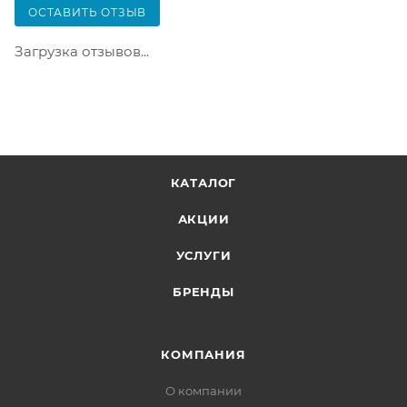
только после оплаты заказа. Один заказ может
ОСТАВИТЬ ОТЗЫВ
содержать не больше 10 позиций и его стоимость
не должна превышать 100 000 р.
Загрузка отзывов...
КАТАЛОГ
АКЦИИ
УСЛУГИ
БРЕНДЫ
КОМПАНИЯ
О компании