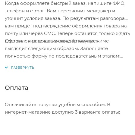
Когда оформляете быстрый заказ, напишите ФИО,
телефон и e-mail. Вам перезвонит менеджер и
уточнит условия заказа. По результатам разговора
вам придет подтверждение оформления товара на
почту или через СМС. Теперь останется только ждать
Оформление заказа в стандартном режиме
доставки и радоваться новой покупке.
выглядит следующим образом. Заполняете
полностью форму по последовательным этапам:
адрес, способ доставки, оплаты, данные о себе.
Советуем в комментарии к заказу написать
информацию, которая поможет курьеру вас найти.
Нажмите кнопку «Оформить заказ».
Оплата
Оплачивайте покупки удобным способом. В
интернет-магазине доступно 3 варианта оплаты: