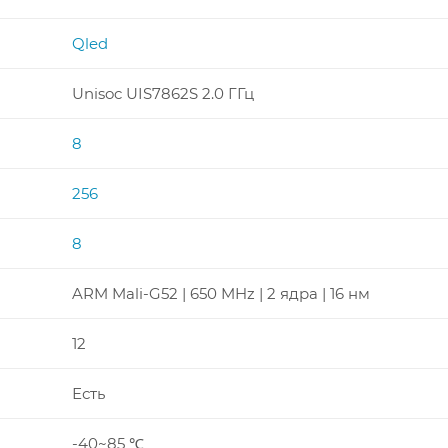
Qled
Unisoc UIS7862S 2.0 ГГц
8
256
8
ARM Mali-G52 | 650 MHz | 2 ядра | 16 нм
12
Есть
-40~85 ℃