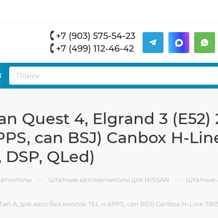
+7 (903) 575-54-23
+7 (499) 112-46-42
К
 Quest 4, Elgrand 3 (E52) 
PS, can BSJ) Canbox H-Line
, DSP, QLed)
—
—
магнитолы
Штатные автомагнитолы для NISSAN
Штатные 
Тип A, для авто без кнопок TEL и APPS, can BSJ) Canbox H-Line 7855-