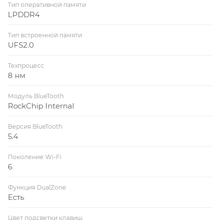
Тип оперативной памяти
LPDDR4
Тип встроенной памяти
UFS2.0
Техпроцесс
8 нм
Модуль BlueTooth
RockChip Internal
Версия BlueTooth
5.4
Поколение Wi-Fi
6
Функция DualZone
Есть
Цвет подсветки клавиш