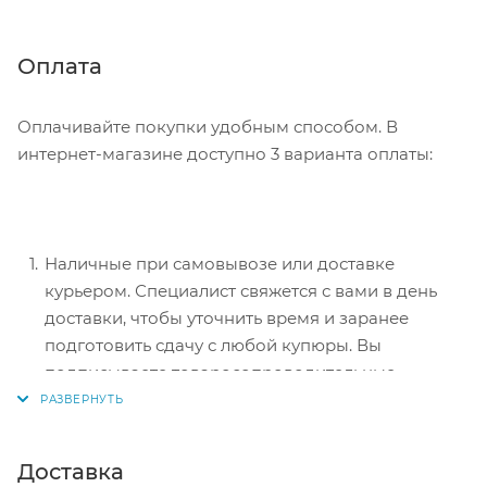
Советуем в комментарии к заказу написать
информацию, которая поможет курьеру вас найти.
Нажмите кнопку «Оформить заказ».
Оплата
Оплачивайте покупки удобным способом. В
интернет-магазине доступно 3 варианта оплаты:
Наличные при самовывозе или доставке
курьером. Специалист свяжется с вами в день
доставки, чтобы уточнить время и заранее
подготовить сдачу с любой купюры. Вы
подписываете товаросопроводительные
документы, вносите денежные средства,
получаете товар и чек.
Безналичный расчет при самовывозе или
Доставка