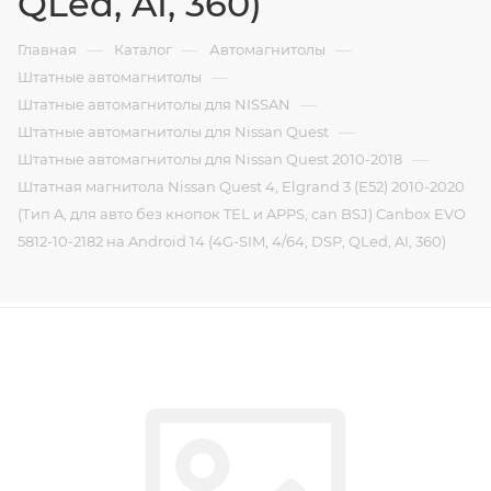
QLed, AI, 360)
—
—
—
Главная
Каталог
Автомагнитолы
—
Штатные автомагнитолы
—
Штатные автомагнитолы для NISSAN
—
Штатные автомагнитолы для Nissan Quest
—
Штатные автомагнитолы для Nissan Quest 2010-2018
Штатная магнитола Nissan Quest 4, Elgrand 3 (E52) 2010-2020
(Тип A, для авто без кнопок TEL и APPS, can BSJ) Canbox EVO
5812-10-2182 на Android 14 (4G-SIM, 4/64, DSP, QLed, AI, 360)