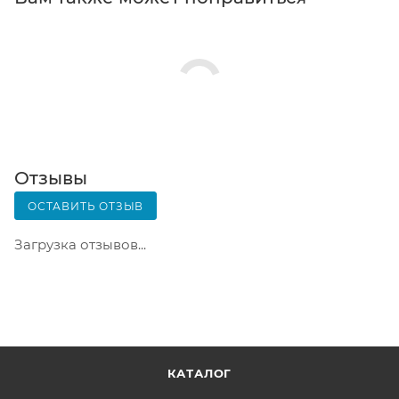
телефон или e-mail придет уникальный код.
Заказ нужно оплатить в терминале постамата.
Срок хранения — 3 дня.
Почтовая доставка через почту России. Когда
заказ придет в отделение, на ваш адрес придет
извещение о посылке. Перед оплатой вы можете
оценить состояние коробки: вес, целостность.
Вскрывать коробку самостоятельно вы можете
Отзывы
только после оплаты заказа. Один заказ может
ОСТАВИТЬ ОТЗЫВ
содержать не больше 10 позиций и его стоимость
не должна превышать 100 000 р.
Загрузка отзывов...
КАТАЛОГ