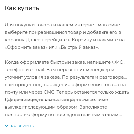
Как купить
Для покупки товара в нашем интернет-магазине
выберите понравившийся товар и добавьте его в
корзину. Далее перейдите в Корзину и нажмите на
«Оформить заказ» или «Быстрый заказ».
Когда оформляете быстрый заказ, напишите ФИО,
телефон и e-mail. Вам перезвонит менеджер и
уточнит условия заказа. По результатам разговора
вам придет подтверждение оформления товара на
почту или через СМС. Теперь останется только ждать
Оформление заказа в стандартном режиме
доставки и радоваться новой покупке.
выглядит следующим образом. Заполняете
полностью форму по последовательным этапам:
адрес, способ доставки, оплаты, данные о себе.
Советуем в комментарии к заказу написать