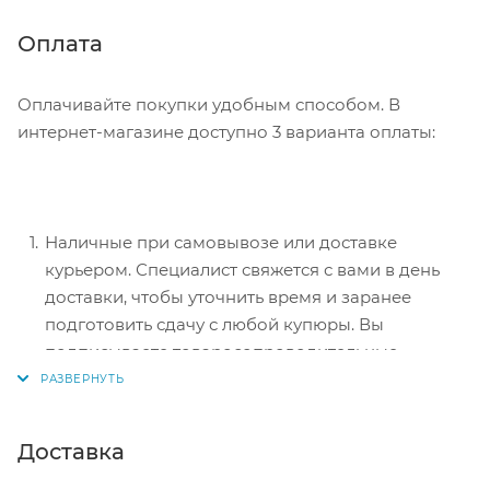
информацию, которая поможет курьеру вас найти.
Нажмите кнопку «Оформить заказ».
Оплата
Оплачивайте покупки удобным способом. В
интернет-магазине доступно 3 варианта оплаты:
Наличные при самовывозе или доставке
курьером. Специалист свяжется с вами в день
доставки, чтобы уточнить время и заранее
подготовить сдачу с любой купюры. Вы
подписываете товаросопроводительные
документы, вносите денежные средства,
получаете товар и чек.
Безналичный расчет при самовывозе или
Доставка
оформлении в интернет-магазине: карты Visa и