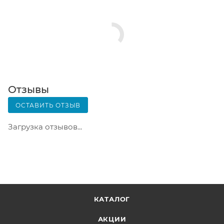
Заказ нужно оплатить в терминале постамата.
Срок хранения — 3 дня.
Почтовая доставка через почту России. Когда
заказ придет в отделение, на ваш адрес придет
извещение о посылке. Перед оплатой вы можете
оценить состояние коробки: вес, целостность.
Вскрывать коробку самостоятельно вы можете
Отзывы
только после оплаты заказа. Один заказ может
ОСТАВИТЬ ОТЗЫВ
содержать не больше 10 позиций и его стоимость
не должна превышать 100 000 р.
Загрузка отзывов...
КАТАЛОГ
АКЦИИ