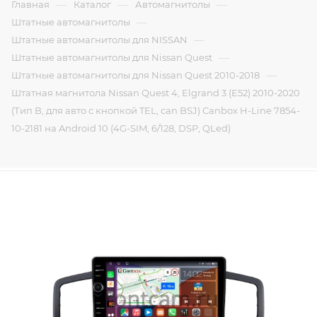
—
—
—
Главная
Каталог
Автомагнитолы
—
Штатные автомагнитолы
—
Штатные автомагнитолы для NISSAN
—
Штатные автомагнитолы для Nissan Quest
—
Штатные автомагнитолы для Nissan Quest 2010-2018
Штатная магнитола Nissan Quest 4, Elgrand 3 (E52) 2010-2020
(Тип B, для авто с кнопкой TEL, can BSJ) Canbox H-Line 7854-
10-2181 на Android 10 (4G-SIM, 6/128, DSP, QLed)