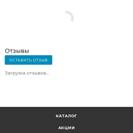
Заказ нужно оплатить в терминале постамата.
Срок хранения — 3 дня.
Почтовая доставка через почту России. Когда
заказ придет в отделение, на ваш адрес придет
извещение о посылке. Перед оплатой вы можете
оценить состояние коробки: вес, целостность.
Вскрывать коробку самостоятельно вы можете
Отзывы
только после оплаты заказа. Один заказ может
ОСТАВИТЬ ОТЗЫВ
содержать не больше 10 позиций и его стоимость
не должна превышать 100 000 р.
Загрузка отзывов...
КАТАЛОГ
АКЦИИ