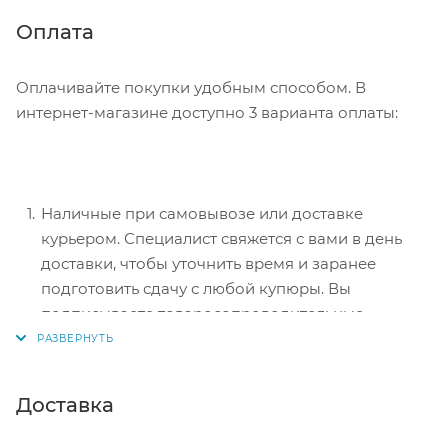
информацию, которая поможет курьеру вас найти.
Нажмите кнопку «Оформить заказ».
Оплата
Оплачивайте покупки удобным способом. В
интернет-магазине доступно 3 варианта оплаты:
Наличные при самовывозе или доставке
курьером. Специалист свяжется с вами в день
доставки, чтобы уточнить время и заранее
подготовить сдачу с любой купюры. Вы
подписываете товаросопроводительные
документы, вносите денежные средства,
получаете товар и чек.
Безналичный расчет при самовывозе или
Доставка
оформлении в интернет-магазине: карты Visa и
MasterCard. Чтобы оплатить покупку, система