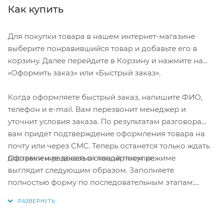
Как купить
Для покупки товара в нашем интернет-магазине
выберите понравившийся товар и добавьте его в
корзину. Далее перейдите в Корзину и нажмите на
«Оформить заказ» или «Быстрый заказ».
Когда оформляете быстрый заказ, напишите ФИО,
телефон и e-mail. Вам перезвонит менеджер и
уточнит условия заказа. По результатам разговора
вам придет подтверждение оформления товара на
почту или через СМС. Теперь останется только ждать
Оформление заказа в стандартном режиме
доставки и радоваться новой покупке.
выглядит следующим образом. Заполняете
полностью форму по последовательным этапам:
адрес, способ доставки, оплаты, данные о себе.
Советуем в комментарии к заказу написать