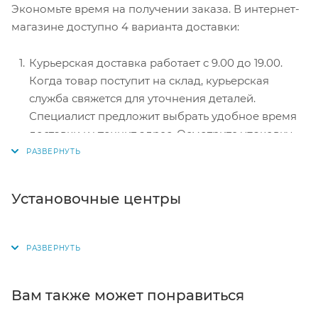
Экономьте время на получении заказа. В интернет-
перенаправит вас на сервер системы ASSIST.
магазине доступно 4 варианта доставки:
Здесь нужно ввести номер карты, срок действия
и имя держателя.
Курьерская доставка работает с 9.00 до 19.00.
Электронные системы при онлайн-заказе:
Когда товар поступит на склад, курьерская
PayPal, WebMoney и Яндекс.Деньги. Для
служба свяжется для уточнения деталей.
совершения покупки система перенаправит вас
Специалист предложит выбрать удобное время
на страницу платежного сервиса. Здесь
доставки и уточнит адрес. Осмотрите упаковку
необходимо заполнить форму по инструкции.
на целостность и соответствие указанной
комплектации.
Самовывоз из магазина. Список торговых точек
Установочные центры
для выбора появится в корзине. Когда заказ
поступит на склад, вам придет уведомление. Для
получения заказа обратитесь к сотруднику в
кассовой зоне и назовите номер.
Постамат. Когда заказ поступит на точку, на ваш
Вам также может понравиться
телефон или e-mail придет уникальный код.