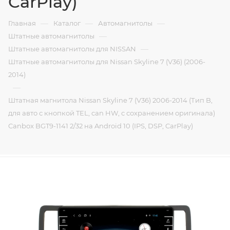
CarPlay)
—
—
—
Главная
Каталог
Автомагнитолы
—
Штатные автомагнитолы
—
Штатные автомагнитолы для NISSAN
Штатные автомагнитолы для Nissan Skyline 7 (V36) (2006-
2014)
—
Штатная магнитола Nissan Skyline 7 (V36) 2006-2014 (Тип B,
для авто с кнопкой TEL, can HW, с сохранением оригинала)
Canbox BGT9-1141 2/32 на Android 10 (IPS, DSP, CarPlay)